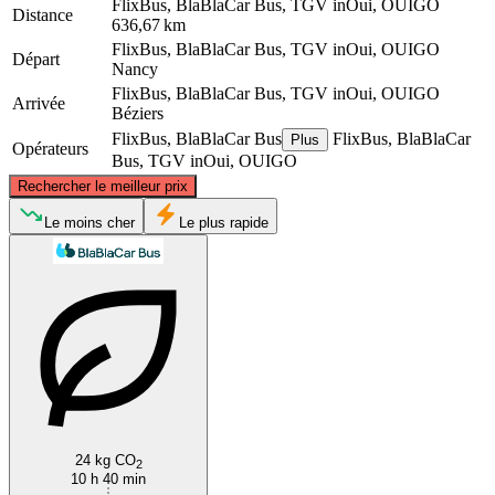
FlixBus, BlaBlaCar Bus, TGV inOui, OUIGO
Distance
636,67 km
FlixBus, BlaBlaCar Bus, TGV inOui, OUIGO
Départ
Nancy
FlixBus, BlaBlaCar Bus, TGV inOui, OUIGO
Arrivée
Béziers
FlixBus, BlaBlaCar Bus
FlixBus, BlaBlaCar
Plus
Opérateurs
Bus, TGV inOui, OUIGO
©
CARTO
, ©
OpenStreetMap
contributors
Rechercher le meilleur prix
Nancy
Le moins cher
Le plus rapide
Béziers
24 kg CO
2
10 h 40 min