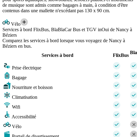
de musique sont admis comme bagages à main, à condition d'être
contenus dans une mallette n'excédant pas 130 x 90 cm.
Vélo
Services à bord FlixBus, BlaBlaCar Bus et TGV inOui de Nancy à
Béziers
Comparez les services à bord lorsque vous voyagez de Nancy à
Béziers en bus.
Bl
Services à bord
FlixBus
Prise électrique
Bagage
Nourriture et boisson
Climatisation
Wifi
Accessibilité
Vélo
Portail de divertissement