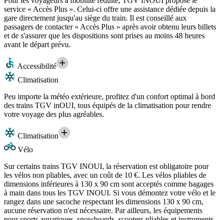
Pour les voyageurs à mobilité réduite, TGV INOUI propose le
service « Accès Plus ». Celui-ci offre une assistance dédiée depuis la
gare directement jusqu'au siège du train. Il est conseillé aux
passagers de contacter « Accès Plus » après avoir obtenu leurs billets
et de s'assurer que les dispositions sont prises au moins 48 heures
avant le départ prévu.
Accessibilité
Climatisation
Peu importe la météo extérieure, profitez d'un confort optimal à bord
des trains TGV inOUI, tous équipés de la climatisation pour rendre
votre voyage des plus agréables.
Climatisation
Vélo
Sur certains trains TGV INOUI, la réservation est obligatoire pour
les vélos non pliables, avec un coût de 10 €. Les vélos pliables de
dimensions inférieures à 130 x 90 cm sont acceptés comme bagages
à main dans tous les TGV INOUI. Si vous démontez votre vélo et le
rangez dans une sacoche respectant les dimensions 130 x 90 cm,
aucune réservation n'est nécessaire. Par ailleurs, les équipements
pour sports aquatiques, snowboards, scooters pliables et instruments