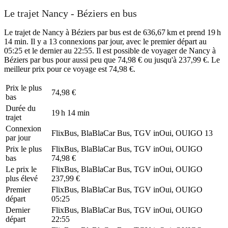
Le trajet Nancy - Béziers en bus
Le trajet de Nancy à Béziers par bus est de 636,67 km et prend 19 h
14 min. Il y a 13 connexions par jour, avec le premier départ au
05:25 et le dernier au 22:55. Il est possible de voyager de Nancy à
Béziers par bus pour aussi peu que 74,98 € ou jusqu'à 237,99 €. Le
meilleur prix pour ce voyage est 74,98 €.
Prix ​​le plus
74,98 €
bas
Durée du
19 h 14 min
trajet
Connexion
FlixBus, BlaBlaCar Bus, TGV inOui, OUIGO
13
par jour
Prix ​​le plus
FlixBus, BlaBlaCar Bus, TGV inOui, OUIGO
bas
74,98 €
Le prix le
FlixBus, BlaBlaCar Bus, TGV inOui, OUIGO
plus élevé
237,99 €
Premier
FlixBus, BlaBlaCar Bus, TGV inOui, OUIGO
départ
05:25
Dernier
FlixBus, BlaBlaCar Bus, TGV inOui, OUIGO
départ
22:55