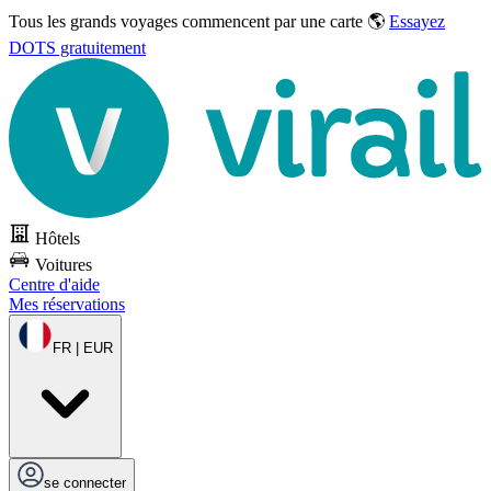
Tous les grands voyages commencent par une carte 🌎
Essayez
DOTS gratuitement
Hôtels
Voitures
Centre d'aide
Mes réservations
FR | EUR
se connecter