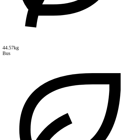
44.57kg
Bus