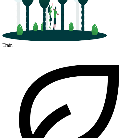
Train