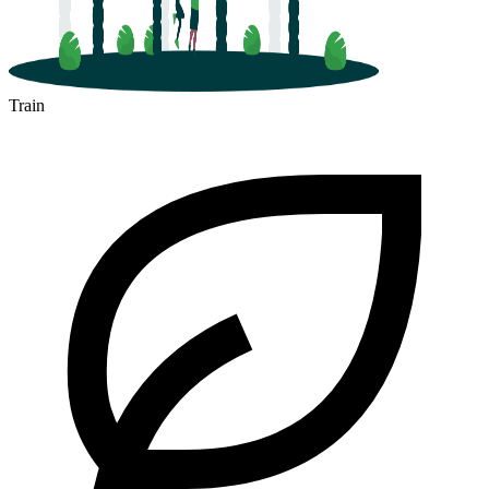
Train