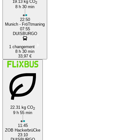
19.13 kg CO
2
8 h 30 min
22:50
Munich - FröTtmaning
07:55
DUISBURGO
1 changement
8 h 30 min
33,97 €
22.31 kg CO
2
9 h 55 min
11:45
ZOB HackerbrüCke
23:10
DUISBURGO