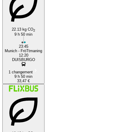
22.13 kg CO
2
9 h 50 min
23:45
Munich - FröTtmaning
12:20
DUISBURGO
1 changement
9 h 50 min
33,47 €