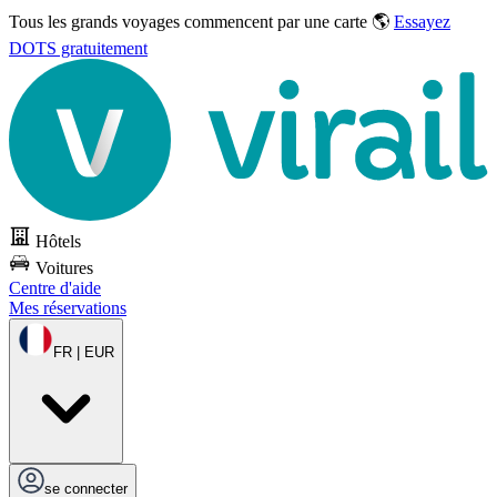
Tous les grands voyages commencent par une carte 🌎
Essayez
DOTS gratuitement
Hôtels
Voitures
Centre d'aide
Mes réservations
FR | EUR
se connecter