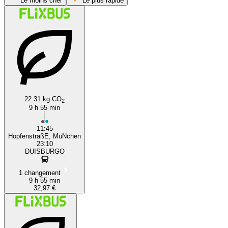
Le moins cher
Le plus rapide
22.31 kg CO
Munich
2
9 h 55 min
11:45
HopfenstraßE, MüNchen
23:10
DUISBURGO
1 changement
9 h 55 min
32,97 €