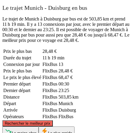
Le trajet Munich - Duisburg en bus
Le trajet de Munich à Duisburg par bus est de 503,85 km et prend
11 h 19 min. Il y a 13 connexions par jour, avec le premier départ au
00:30 et le dernier au 23:25. Il est possible de voyager de Munich à
Duisburg par bus pour aussi peu que 28,48 € ou jusqu'à 68,47 €. Le
meilleur prix pour ce voyage est 28,48 €.
Prix ​​le plus bas
28,48 €
Durée du trajet
11 h 19 min
Connexion par jour
FlixBus
13
Prix ​​le plus bas
FlixBus
28,48 €
Le prix le plus élevé
FlixBus
68,47 €
Premier départ
FlixBus
00:30
Dernier départ
FlixBus
23:25
Distance
FlixBus
503,85 km
Départ
FlixBus
Munich
Arrivée
FlixBus
Duisburg
Opérateurs
FlixBus
FlixBus
©
CARTO
, ©
OpenStreetMap
contributors
Rechercher le meilleur prix
Duisburg