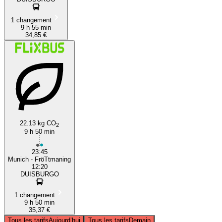
1 changement
9 h 55 min
34,85 €
22.13 kg CO
2
9 h 50 min
23:45
Munich - FröTtmaning
12:20
DUISBURGO
1 changement
9 h 50 min
35,37 €
Tous les tarifs
Aujourd’hui
Tous les tarifs
Demain