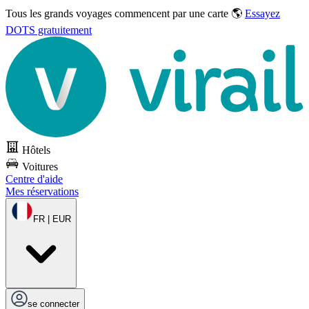
Tous les grands voyages commencent par une carte 🌎
Essayez
DOTS gratuitement
Hôtels
Voitures
Centre d'aide
Mes réservations
FR | EUR
se connecter