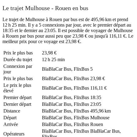
Le trajet Mulhouse - Rouen en bus
Le trajet de Mulhouse à Rouen par bus est de 495,96 km et prend
12 h 25 min. Il y a 5 connexions par jour, avec le premier départ au
18:35 et le dernier au 23:05. Il est possible de voyager de Mulhouse
à Rouen par bus pour aussi peu que 23,98 € ou jusqu'à 116,11 €. Le
meilleur prix pour ce voyage est 23,98 €.
Prix ​​le plus bas
23,98 €
Durée du trajet
12 h 25 min
Connexion par
BlaBlaCar Bus, FlixBus
5
jour
Prix ​​le plus bas
BlaBlaCar Bus, FlixBus
23,98 €
Le prix le plus
BlaBlaCar Bus, FlixBus
116,11 €
élevé
Premier départ
BlaBlaCar Bus, FlixBus
18:35
Dernier départ
BlaBlaCar Bus, FlixBus
23:05
Distance
BlaBlaCar Bus, FlixBus
495,96 km
Départ
BlaBlaCar Bus, FlixBus
Mulhouse
Arrivée
BlaBlaCar Bus, FlixBus
Rouen
BlaBlaCar Bus, FlixBus
BlaBlaCar Bus,
Opérateurs
FlixBus