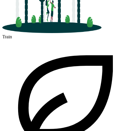
Train