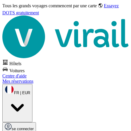
Tous les grands voyages commencent par une carte 🌎
Essayez
DOTS gratuitement
Hôtels
Voitures
Centre d'aide
Mes réservations
FR | EUR
se connecter