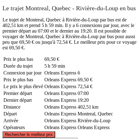
Le trajet Montreal, Quebec - Rivière-du-Loup en bus
Le trajet de Montreal, Quebec à Rivière-du-Loup par bus est de
402,51 km et prend 5 h 59 min. Il y a 6 connexions par jour, avec le
premier départ au 07:00 et le dernier au 19:20. Il est possible de
voyager de Montreal, Quebec à Rivière-du-Loup par bus pour aussi
peu que 69,50 € ou jusqu'à 72,54 €. Le meilleur prix pour ce voyage
est 69,50 €.
Prix ​​le plus bas
69,50 €
Durée du trajet
5 h 59 min
Connexion par jour
Orleans Express
6
Prix ​​le plus bas
Orleans Express
69,50 €
Le prix le plus élevé
Orleans Express
72,54 €
Premier départ
Orleans Express
07:00
Dernier départ
Orleans Express
19:20
Distance
Orleans Express
402,51 km
Départ
Orleans Express
Montreal, Quebec
Arrivée
Orleans Express
Rivière-du-Loup
Opérateurs
Orleans Express
Orleans Express
©
CARTO
, ©
OpenStreetMap
contributors
Rechercher le meilleur prix