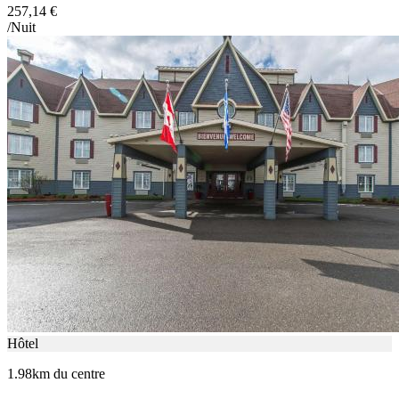
257,14 €
/Nuit
Hôtel
1.98km du centre