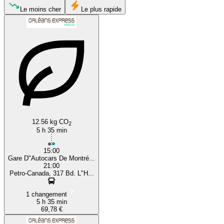
Rivière-du-Loup
Le moins cher
Le plus rapide
Montreal
12.56 kg CO
2
5 h 35 min
15:00
Gare D"Autocars De Montré...
21:00
Petro-Canada, 317 Bd. L"H...
1 changement
5 h 35 min
69,78 €