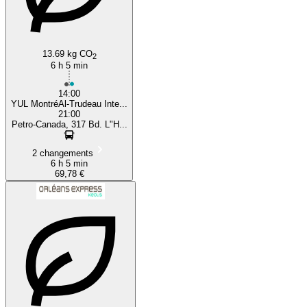
13.69 kg CO
2
6 h 5 min
14:00
YUL MontréAl-Trudeau Inte...
21:00
Petro-Canada, 317 Bd. L"H...
2 changements
6 h 5 min
69,78 €