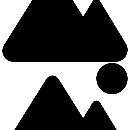
Hôtel
0.69km du centre
3 Étoiles Hôtel
The Fredericton Inn
4 (+3 Des énfants)
Double
1315 Regent Street
110,10 €
/Nuit
Hôtel