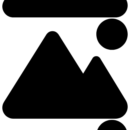
Famille
1214 Lincoln Rd
74,63 €
/Nuit
Appartement
1.58km du centre
4 Étoiles Appartement
Micro Boutique Living Fredericton
2 (+1 Des énfants)
Appartement