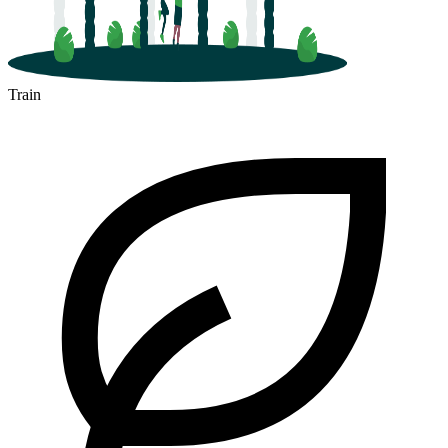
Train