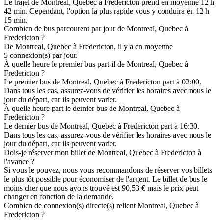
Cependant, le prix varie selon la date d'achat et si c'est un moment
chargé de la journée. Il arrive parfois que le prix du billet soit aussi
bas que 90,53 €.
Quel est le billet de bus le moins cher de Montreal, Quebec à
Fredericton ?
Le billet le moins cher que vous pouvez obtenir de Montreal,
Quebec à Fredericton coûte 90,53 €. Pour obtenir le billet le moins
cher possible, nous vous recommandons de réserver le plus tôt
possible et en évitant les heures de pointe.
Quelle est la distance de Montreal, Quebec à Fredericton en bus ?
La distance de Montreal, Quebec à Fredericton est de 539,94 km.
Combien de temps dure le trajet en bus entre Montreal, Quebec et
Fredericton ?
Le trajet de Montreal, Quebec à Fredericton prend en moyenne 12 h
42 min. Cependant, l'option la plus rapide vous y conduira en 12 h
15 min.
Combien de bus parcourent par jour de Montreal, Quebec à
Fredericton ?
De Montreal, Quebec à Fredericton, il y a en moyenne
5 connexion(s) par jour.
À quelle heure le premier bus part-il de Montreal, Quebec à
Fredericton ?
Le premier bus de Montreal, Quebec à Fredericton part à 02:00.
Dans tous les cas, assurez-vous de vérifier les horaires avec nous le
jour du départ, car ils peuvent varier.