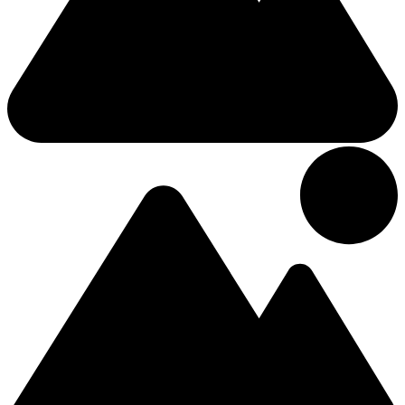
2 (+1 Des énfants)
Double
42 Chaparral Road
92,09 €
/Nuit
Hôtel
3.73km du centre
3 Étoiles Hôtel
Lincoln Inn Fredericton
4 (+3 Des énfants)