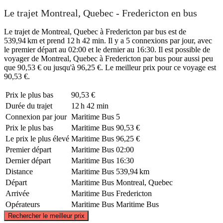
Le trajet Montreal, Quebec - Fredericton en bus
Le trajet de Montreal, Quebec à Fredericton par bus est de
539,94 km et prend 12 h 42 min. Il y a 5 connexions par jour, avec
le premier départ au 02:00 et le dernier au 16:30. Il est possible de
voyager de Montreal, Quebec à Fredericton par bus pour aussi peu
que 90,53 € ou jusqu'à 96,25 €. Le meilleur prix pour ce voyage est
90,53 €.
Prix ​​le plus bas
90,53 €
Durée du trajet
12 h 42 min
Connexion par jour
Maritime Bus
5
Prix ​​le plus bas
Maritime Bus
90,53 €
Le prix le plus élevé
Maritime Bus
96,25 €
Premier départ
Maritime Bus
02:00
Dernier départ
Maritime Bus
16:30
Distance
Maritime Bus
539,94 km
Départ
Maritime Bus
Montreal, Quebec
Arrivée
Maritime Bus
Fredericton
Opérateurs
Maritime Bus
Maritime Bus
©
CARTO
, ©
OpenStreetMap
contributors
Rechercher le meilleur prix