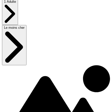
1 Adulte
Le moins cher
Voir plus
auberge
8.01km du centre
Travellers Inn Fredericton NB