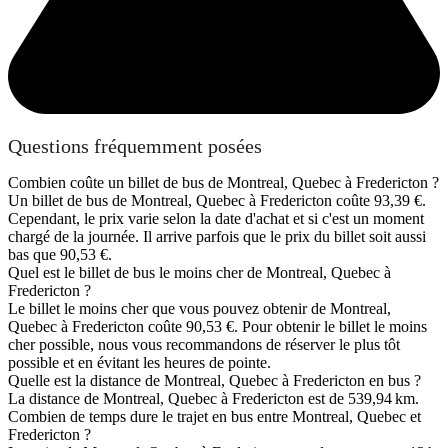
0.35km du centre
3 Étoiles Hôtel
Days Inn by Wyndham Fredericton
2 (+1 Des énfants)
Tripler
958 Prospect St
91,63 €
/Nuit
Questions fréquemment posées
Combien coûte un billet de bus de Montreal, Quebec à Fredericton ?
Un billet de bus de Montreal, Quebec à Fredericton coûte 93,39 €.