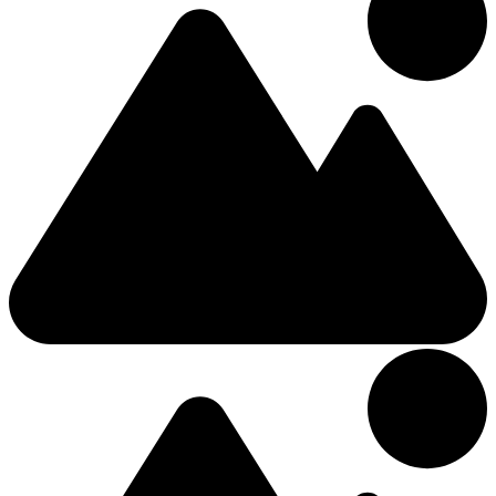
650 Waterloo Row
117,51 €
/Nuit
Hôtel
2.57km du centre
3 Étoiles Hôtel
Ramada by Wyndham Fredericton
4 (+3 Des énfants)
Double
480 Riverside Drive
93,10 €
/Nuit