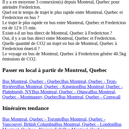
À quelle heure part le dernier bus de Montreal, Quebec à
Fredericton ?
Le dernier bus de Montreal, Quebec à Fredericton part à 16:30.
Dans tous les cas, assurez-vous de vérifier les horaires avec nous le
jour du départ, car ils peuvent varier.
Dois-je réserver mon billet de Montreal, Quebec à Fredericton à
l'avance ?
Si vous le pouvez, nous vous recommandons de réserver vos billets
le plus tôt possible pour économiser de l'argent. Le billet de bus le
moins cher que nous ayons trouvé est 90,53 € mais le prix peut
changer en fonction de la demande.
Combien de connexion(s) directe(s) relient Montreal, Quebec à
Fredericton ?
Il y a en moyenne 3 connexion(s) depuis Montreal, Quebec pour
atteindre Fredericton.
Quel est le temps de trajet le plus rapide entre Montreal, Quebec et
Fredericton en bus ?
Le trajet le plus rapide en bus entre Montreal, Quebec et Fredericton
est de 12 h 15 min.
Existe-t-il un bus direct de Montreal, Quebec à Fredericton ?
Oui, il y a un bus direct entre Montreal, Quebec et Fredericton.
Quelle quantité de CO2 un trajet en bus de Montreal, Quebec à
Fredericton émet-il ?
Le voyage en bus de Montreal, Quebec à Fredericton génère 40.5kg
émissions de CO2.