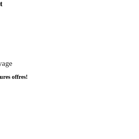
t
oyage
ures offres!