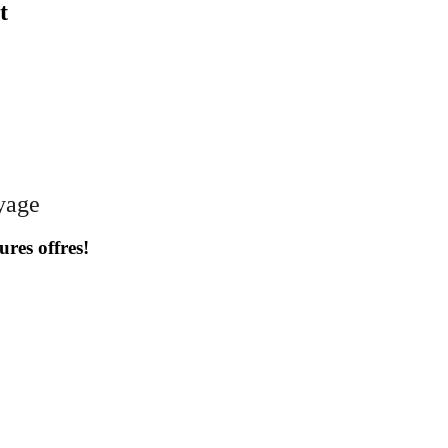
t
oyage
ures offres!