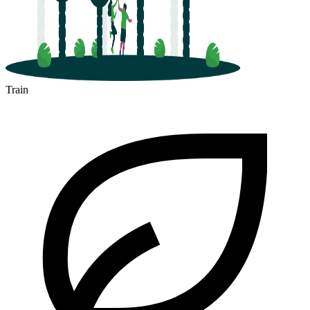
Train