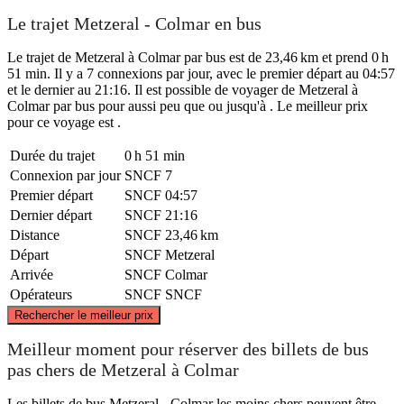
Le trajet Metzeral - Colmar en bus
Le trajet de Metzeral à Colmar par bus est de 23,46 km et prend 0 h
51 min. Il y a 7 connexions par jour, avec le premier départ au 04:57
et le dernier au 21:16. Il est possible de voyager de Metzeral à
Colmar par bus pour aussi peu que ou jusqu'à . Le meilleur prix
pour ce voyage est .
Durée du trajet
0 h 51 min
Connexion par jour
SNCF
7
Premier départ
SNCF
04:57
Dernier départ
SNCF
21:16
Distance
SNCF
23,46 km
Départ
SNCF
Metzeral
Arrivée
SNCF
Colmar
Opérateurs
SNCF
SNCF
©
CARTO
, ©
OpenStreetMap
contributors
Rechercher le meilleur prix
Meilleur moment pour réserver des billets de bus
pas chers de Metzeral à Colmar
Colmar
Les billets de bus Metzeral - Colmar les moins chers peuvent être