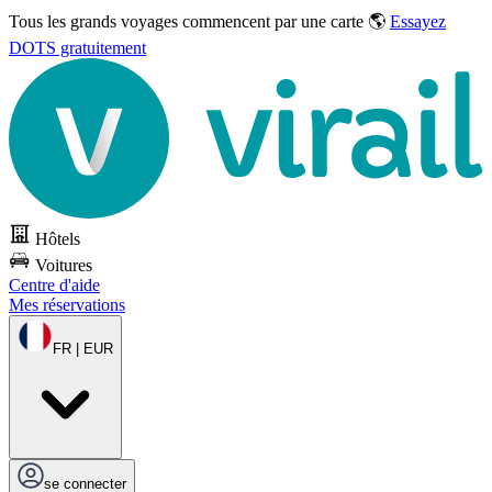
Tous les grands voyages commencent par une carte 🌎
Essayez
DOTS gratuitement
Hôtels
Voitures
Centre d'aide
Mes réservations
FR | EUR
se connecter