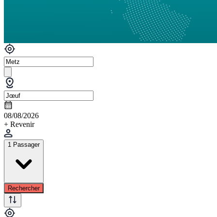
08/08/2026
+ Revenir
1 Passager
Rechercher