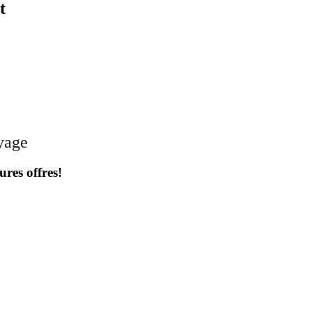
t
oyage
ures offres!