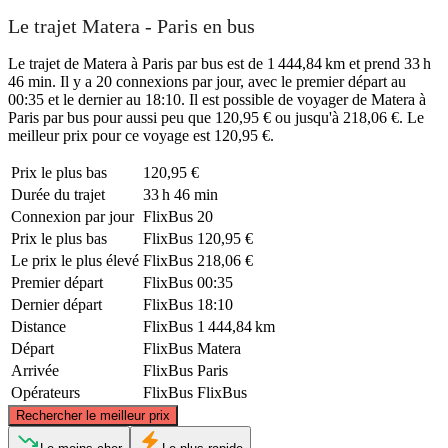
Le trajet Matera - Paris en bus
Le trajet de Matera à Paris par bus est de 1 444,84 km et prend 33 h
46 min. Il y a 20 connexions par jour, avec le premier départ au
00:35 et le dernier au 18:10. Il est possible de voyager de Matera à
Paris par bus pour aussi peu que 120,95 € ou jusqu'à 218,06 €. Le
meilleur prix pour ce voyage est 120,95 €.
Prix ​​le plus bas
120,95 €
Durée du trajet
33 h 46 min
Connexion par jour
FlixBus
20
Prix ​​le plus bas
FlixBus
120,95 €
Le prix le plus élevé
FlixBus
218,06 €
Premier départ
FlixBus
00:35
Dernier départ
FlixBus
18:10
Distance
FlixBus
1 444,84 km
Départ
FlixBus
Matera
Arrivée
FlixBus
Paris
Opérateurs
FlixBus
FlixBus
©
CARTO
, ©
OpenStreetMap
contributors
Rechercher le meilleur prix
Paris