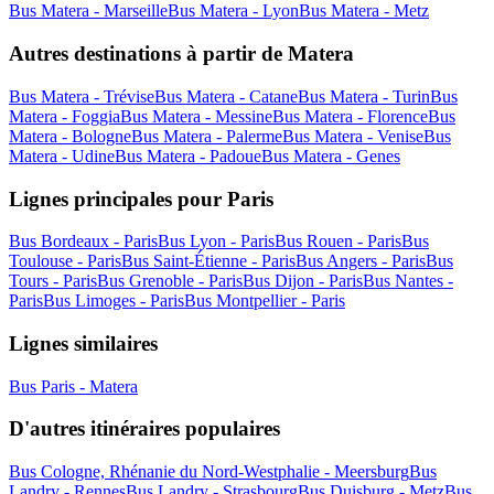
Bus Matera - Marseille
Bus Matera - Lyon
Bus Matera - Metz
Autres destinations à partir de Matera
Bus Matera - Trévise
Bus Matera - Catane
Bus Matera - Turin
Bus
Matera - Foggia
Bus Matera - Messine
Bus Matera - Florence
Bus
Matera - Bologne
Bus Matera - Palerme
Bus Matera - Venise
Bus
Matera - Udine
Bus Matera - Padoue
Bus Matera - Genes
Lignes principales pour Paris
Bus Bordeaux - Paris
Bus Lyon - Paris
Bus Rouen - Paris
Bus
Toulouse - Paris
Bus Saint-Étienne - Paris
Bus Angers - Paris
Bus
Tours - Paris
Bus Grenoble - Paris
Bus Dijon - Paris
Bus Nantes -
Paris
Bus Limoges - Paris
Bus Montpellier - Paris
Lignes similaires
Bus Paris - Matera
D'autres itinéraires populaires
Bus Cologne, Rhénanie du Nord-Westphalie - Meersburg
Bus
Landry - Rennes
Bus Landry - Strasbourg
Bus Duisburg - Metz
Bus