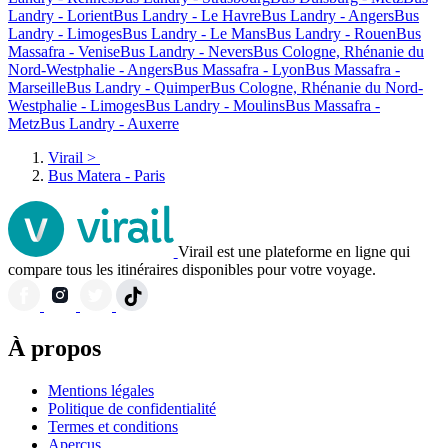
Landry - Lorient
Bus Landry - Le Havre
Bus Landry - Angers
Bus
Landry - Limoges
Bus Landry - Le Mans
Bus Landry - Rouen
Bus
Massafra - Venise
Bus Landry - Nevers
Bus Cologne, Rhénanie du
Nord-Westphalie - Angers
Bus Massafra - Lyon
Bus Massafra -
Marseille
Bus Landry - Quimper
Bus Cologne, Rhénanie du Nord-
Westphalie - Limoges
Bus Landry - Moulins
Bus Massafra -
Metz
Bus Landry - Auxerre
Virail
>
Bus Matera - Paris
Virail est une plateforme en ligne qui
compare tous les itinéraires disponibles pour votre voyage.
À propos
Mentions légales
Politique de confidentialité
Termes et conditions
Aperçus