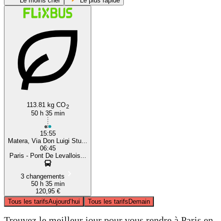
Le moins cher
Le plus rapide
Matera
113.81 kg CO
2
50 h 35 min
15:55
Matera, Via Don Luigi Stu...
06:45
Paris - Pont De Levallois...
3 changements
50 h 35 min
120,95 €
Tous les tarifs
Aujourd’hui
Tous les tarifs
Demain
Trouvez le meilleur jour pour vous rendre à Paris en