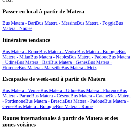
CO2.
Passer en local à partir de Matera
Bus Matera - Bari
Bus Matera - Messine
Bus Matera - Foggia
Bus
Matera - Naples
Itinéraires tendance
Bus Matera - Rome
Bus Matera - Venise
Bus Matera - Bologne
Bus
Matera - Milan
Bus Matera - Naples
Bus Matera - Padoue
Bus Matera
- Udine
Bus Matera - Bari
Bus Matera - Genes
Bus Matera -
Florence
Bus Matera - Marseille
Bus Matera - Metz
Escapades de week-end à partir de Matera
Bus Matera - Venise
Bus Matera - Udine
Bus Matera - Florence
Bus
Matera - Parme
Bus Matera - Césène
Bus Matera - Catane
Bus Matera
- Pordenone
Bus Matera - Brescia
Bus Matera - Padoue
Bus Matera -
Genes
Bus Matera - Bologne
Bus Matera - Rome
Routes internationales à partir de Matera et des
zones voisines