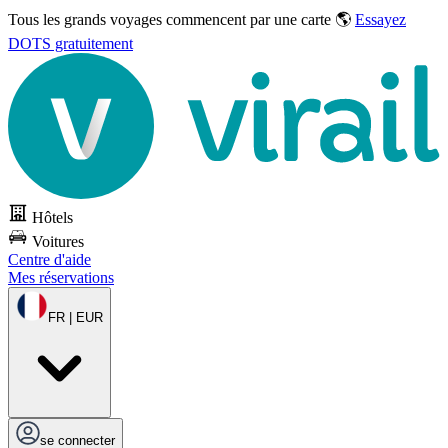
Tous les grands voyages commencent par une carte 🌎
Essayez
DOTS gratuitement
Hôtels
Voitures
Centre d'aide
Mes réservations
FR | EUR
se connecter