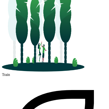
Train