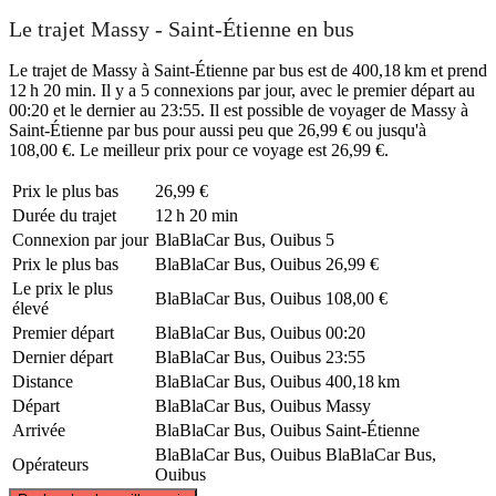
Le trajet Massy - Saint-Étienne en bus
Le trajet de Massy à Saint-Étienne par bus est de 400,18 km et prend
12 h 20 min. Il y a 5 connexions par jour, avec le premier départ au
00:20 et le dernier au 23:55. Il est possible de voyager de Massy à
Saint-Étienne par bus pour aussi peu que 26,99 € ou jusqu'à
108,00 €. Le meilleur prix pour ce voyage est 26,99 €.
Prix ​​le plus bas
26,99 €
Durée du trajet
12 h 20 min
Connexion par jour
BlaBlaCar Bus, Ouibus
5
Prix ​​le plus bas
BlaBlaCar Bus, Ouibus
26,99 €
Le prix le plus
BlaBlaCar Bus, Ouibus
108,00 €
élevé
Premier départ
BlaBlaCar Bus, Ouibus
00:20
Dernier départ
BlaBlaCar Bus, Ouibus
23:55
Distance
BlaBlaCar Bus, Ouibus
400,18 km
Départ
BlaBlaCar Bus, Ouibus
Massy
Arrivée
BlaBlaCar Bus, Ouibus
Saint-Étienne
BlaBlaCar Bus, Ouibus
BlaBlaCar Bus,
Opérateurs
Ouibus
©
CARTO
, ©
OpenStreetMap
contributors