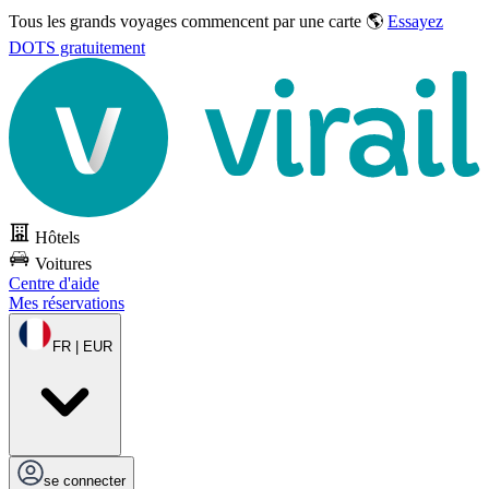
Tous les grands voyages commencent par une carte 🌎
Essayez
DOTS gratuitement
Hôtels
Voitures
Centre d'aide
Mes réservations
FR | EUR
se connecter