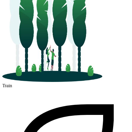
Train