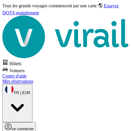
Tous les grands voyages commencent par une carte 🌎
Essayez
DOTS gratuitement
Hôtels
Voitures
Centre d'aide
Mes réservations
FR | EUR
se connecter