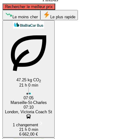
©
CARTO
, ©
OpenStreetMap
contributors
Rechercher le meilleur prix
London
Le moins cher
Le plus rapide
Marseille
47.25 kg CO
2
21 h 0 min
07:05
Marseille-St-Charles
07:10
London, Victoria Coach St
1 changement
21 h 0 min
6 662,00 €