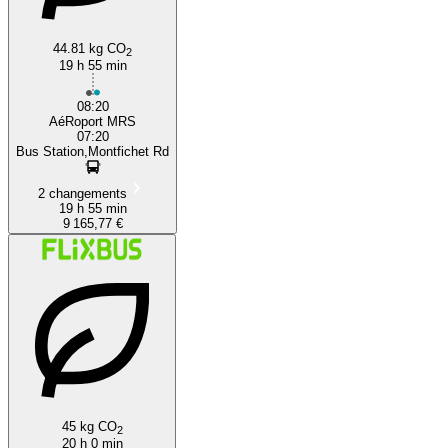
44.81 kg CO
2
19 h 55 min
08:20
AéRoport MRS
07:20
Bus Station,Montfichet Rd
2 changements
19 h 55 min
9 165,77 €
45 kg CO
2
20 h 0 min