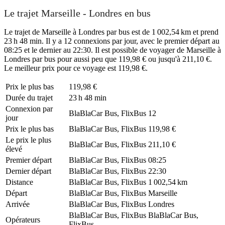
Le trajet Marseille - Londres en bus
Le trajet de Marseille à Londres par bus est de 1 002,54 km et prend
23 h 48 min. Il y a 12 connexions par jour, avec le premier départ au
08:25 et le dernier au 22:30. Il est possible de voyager de Marseille à
Londres par bus pour aussi peu que 119,98 € ou jusqu'à 211,10 €.
Le meilleur prix pour ce voyage est 119,98 €.
Prix ​​le plus bas
119,98 €
Durée du trajet
23 h 48 min
Connexion par
BlaBlaCar Bus, FlixBus
12
jour
Prix ​​le plus bas
BlaBlaCar Bus, FlixBus
119,98 €
Le prix le plus
BlaBlaCar Bus, FlixBus
211,10 €
élevé
Premier départ
BlaBlaCar Bus, FlixBus
08:25
Dernier départ
BlaBlaCar Bus, FlixBus
22:30
Distance
BlaBlaCar Bus, FlixBus
1 002,54 km
Départ
BlaBlaCar Bus, FlixBus
Marseille
Arrivée
BlaBlaCar Bus, FlixBus
Londres
BlaBlaCar Bus, FlixBus
BlaBlaCar Bus,
Opérateurs
FlixBus