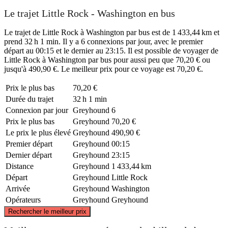
Le trajet Little Rock - Washington en bus
Le trajet de Little Rock à Washington par bus est de 1 433,44 km et
prend 32 h 1 min. Il y a 6 connexions par jour, avec le premier
départ au 00:15 et le dernier au 23:15. Il est possible de voyager de
Little Rock à Washington par bus pour aussi peu que 70,20 € ou
jusqu'à 490,90 €. Le meilleur prix pour ce voyage est 70,20 €.
Prix ​​le plus bas
70,20 €
Durée du trajet
32 h 1 min
Connexion par jour
Greyhound
6
Prix ​​le plus bas
Greyhound
70,20 €
Le prix le plus élevé
Greyhound
490,90 €
Premier départ
Greyhound
00:15
Dernier départ
Greyhound
23:15
Distance
Greyhound
1 433,44 km
Départ
Greyhound
Little Rock
Arrivée
Greyhound
Washington
Opérateurs
Greyhound
Greyhound
©
CARTO
, ©
OpenStreetMap
contributors
Rechercher le meilleur prix