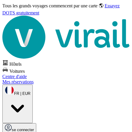
Tous les grands voyages commencent par une carte 🌎
Essayez
DOTS gratuitement
Hôtels
Voitures
Centre d'aide
Mes réservations
FR | EUR
se connecter