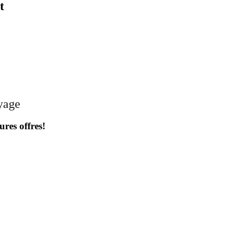
t
oyage
ures offres!