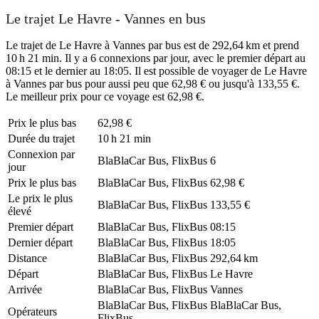
Le trajet Le Havre - Vannes en bus
Le trajet de Le Havre à Vannes par bus est de 292,64 km et prend
10 h 21 min. Il y a 6 connexions par jour, avec le premier départ au
08:15 et le dernier au 18:05. Il est possible de voyager de Le Havre
à Vannes par bus pour aussi peu que 62,98 € ou jusqu'à 133,55 €.
Le meilleur prix pour ce voyage est 62,98 €.
Prix ​​le plus bas
62,98 €
Durée du trajet
10 h 21 min
Connexion par
BlaBlaCar Bus, FlixBus
6
jour
Prix ​​le plus bas
BlaBlaCar Bus, FlixBus
62,98 €
Le prix le plus
BlaBlaCar Bus, FlixBus
133,55 €
élevé
Premier départ
BlaBlaCar Bus, FlixBus
08:15
Dernier départ
BlaBlaCar Bus, FlixBus
18:05
Distance
BlaBlaCar Bus, FlixBus
292,64 km
Départ
BlaBlaCar Bus, FlixBus
Le Havre
Arrivée
BlaBlaCar Bus, FlixBus
Vannes
BlaBlaCar Bus, FlixBus
BlaBlaCar Bus,
Opérateurs
FlixBus