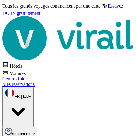
Tous les grands voyages commencent par une carte 🌎
Essayez
DOTS gratuitement
Hôtels
Voitures
Centre d'aide
Mes réservations
FR | EUR
se connecter