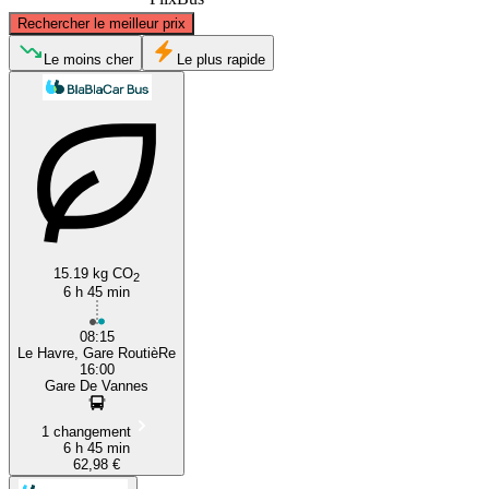
©
CARTO
, ©
OpenStreetMap
contributors
Rechercher le meilleur prix
Le Havre
Le moins cher
Le plus rapide
Vannes
15.19 kg CO
2
6 h 45 min
08:15
Le Havre, Gare RoutièRe
16:00
Gare De Vannes
1 changement
6 h 45 min
62,98 €