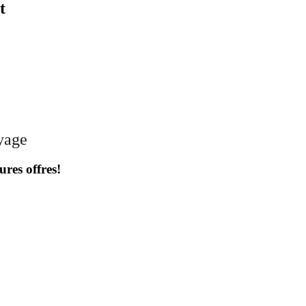
t
oyage
ures offres!