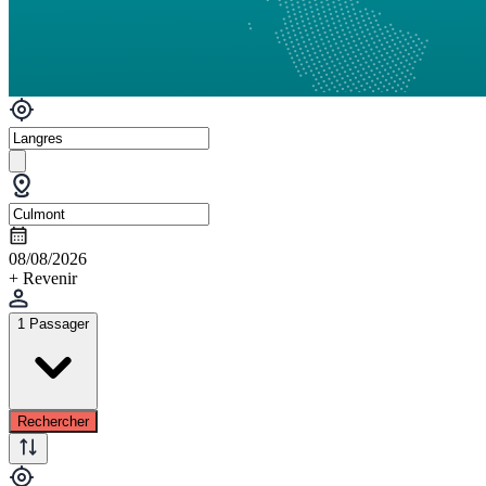
08/08/2026
+ Revenir
1 Passager
Rechercher