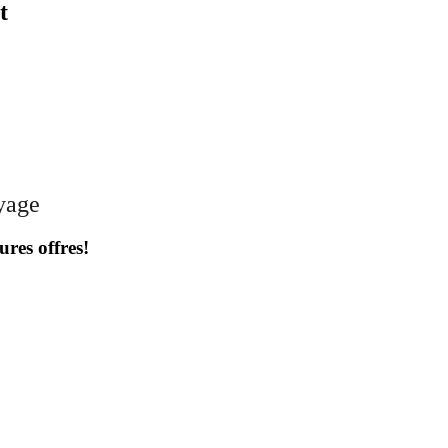
t
oyage
ures offres!