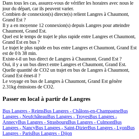
Dans tous les cas, assurez-vous de vérifier les horaires avec nous le
jour du départ, car ils peuvent varier.
Combien de connexion(s) directe(s) relient Langres à Chaumont,
Grand Est ?
Il y a en moyenne 12 connexion(s) depuis Langres pour atteindre
Chaumont, Grand Est.
Quel est le temps de trajet le plus rapide entre Langres et Chaumont,
Grand Est en bus ?
Le trajet le plus rapide en bus entre Langres et Chaumont, Grand Est
est de 0 h 38 min.
Existe-t-il un bus direct de Langres à Chaumont, Grand Est ?
Oui, il y a un bus direct entre Langres et Chaumont, Grand Est.
Quelle quantité de CO2 un trajet en bus de Langres à Chaumont,
Grand Est émet-il ?
Le voyage en bus de Langres à Chaumont, Grand Est génère
2.31kg émissions de CO2.
Passer en local à partir de Langres
Bus Langres - Reims
Bus Langres - Châlons-en-Champagne
Bus
Langres - Neufchâteau
Bus Langres - Troyes
Bus Langres -
Annecy
Bus Langres - Strasbourg
Bus Langres - Culmont
Bus
Langres - Nancy
Bus Langres - Saint-Dizier
Bus Langres - Lyon
Bus
Langres - Paris
Bus Langres - Dijon