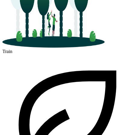
Train