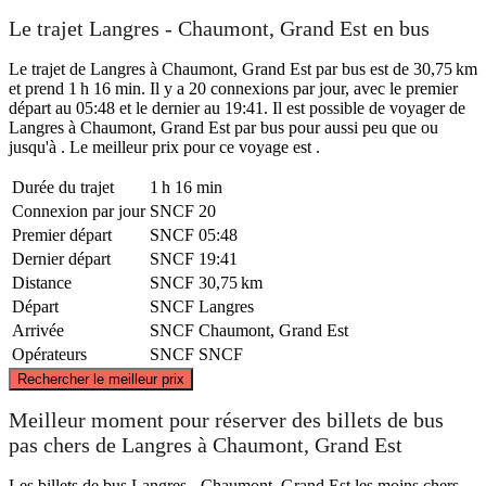
Le trajet Langres - Chaumont, Grand Est en bus
Le trajet de Langres à Chaumont, Grand Est par bus est de 30,75 km
et prend 1 h 16 min. Il y a 20 connexions par jour, avec le premier
départ au 05:48 et le dernier au 19:41. Il est possible de voyager de
Langres à Chaumont, Grand Est par bus pour aussi peu que ou
jusqu'à . Le meilleur prix pour ce voyage est .
Durée du trajet
1 h 16 min
Connexion par jour
SNCF
20
Premier départ
SNCF
05:48
Dernier départ
SNCF
19:41
Distance
SNCF
30,75 km
Départ
SNCF
Langres
Arrivée
SNCF
Chaumont, Grand Est
Opérateurs
SNCF
SNCF
©
CARTO
, ©
OpenStreetMap
contributors
Rechercher le meilleur prix
Chaumont
Meilleur moment pour réserver des billets de bus
pas chers de Langres à Chaumont, Grand Est
Les billets de bus Langres - Chaumont, Grand Est les moins chers