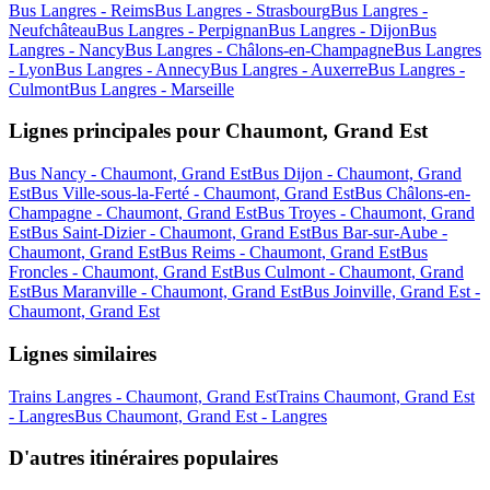
Bus Langres - Reims
Bus Langres - Strasbourg
Bus Langres -
Neufchâteau
Bus Langres - Perpignan
Bus Langres - Dijon
Bus
Langres - Nancy
Bus Langres - Châlons-en-Champagne
Bus Langres
- Lyon
Bus Langres - Annecy
Bus Langres - Auxerre
Bus Langres -
Culmont
Bus Langres - Marseille
Lignes principales pour Chaumont, Grand Est
Bus Nancy - Chaumont, Grand Est
Bus Dijon - Chaumont, Grand
Est
Bus Ville-sous-la-Ferté - Chaumont, Grand Est
Bus Châlons-en-
Champagne - Chaumont, Grand Est
Bus Troyes - Chaumont, Grand
Est
Bus Saint-Dizier - Chaumont, Grand Est
Bus Bar-sur-Aube -
Chaumont, Grand Est
Bus Reims - Chaumont, Grand Est
Bus
Froncles - Chaumont, Grand Est
Bus Culmont - Chaumont, Grand
Est
Bus Maranville - Chaumont, Grand Est
Bus Joinville, Grand Est -
Chaumont, Grand Est
Lignes similaires
Trains Langres - Chaumont, Grand Est
Trains Chaumont, Grand Est
- Langres
Bus Chaumont, Grand Est - Langres
D'autres itinéraires populaires