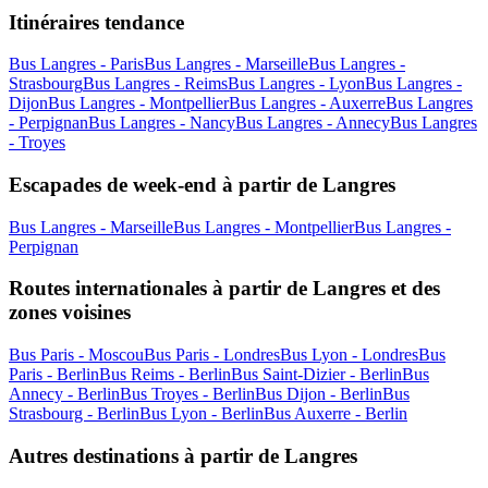
Itinéraires tendance
Bus Langres - Paris
Bus Langres - Marseille
Bus Langres -
Strasbourg
Bus Langres - Reims
Bus Langres - Lyon
Bus Langres -
Dijon
Bus Langres - Montpellier
Bus Langres - Auxerre
Bus Langres
- Perpignan
Bus Langres - Nancy
Bus Langres - Annecy
Bus Langres
- Troyes
Escapades de week-end à partir de Langres
Bus Langres - Marseille
Bus Langres - Montpellier
Bus Langres -
Perpignan
Routes internationales à partir de Langres et des
zones voisines
Bus Paris - Moscou
Bus Paris - Londres
Bus Lyon - Londres
Bus
Paris - Berlin
Bus Reims - Berlin
Bus Saint-Dizier - Berlin
Bus
Annecy - Berlin
Bus Troyes - Berlin
Bus Dijon - Berlin
Bus
Strasbourg - Berlin
Bus Lyon - Berlin
Bus Auxerre - Berlin
Autres destinations à partir de Langres