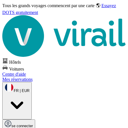
Tous les grands voyages commencent par une carte 🌎
Essayez
DOTS gratuitement
Hôtels
Voitures
Centre d'aide
Mes réservations
FR | EUR
se connecter