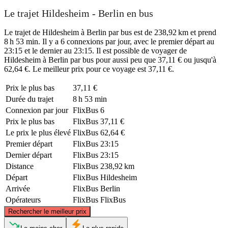
Le trajet Hildesheim - Berlin en bus
Le trajet de Hildesheim à Berlin par bus est de 238,92 km et prend
8 h 53 min. Il y a 6 connexions par jour, avec le premier départ au
23:15 et le dernier au 23:15. Il est possible de voyager de
Hildesheim à Berlin par bus pour aussi peu que 37,11 € ou jusqu'à
62,64 €. Le meilleur prix pour ce voyage est 37,11 €.
Prix ​​le plus bas
37,11 €
Durée du trajet
8 h 53 min
Connexion par jour
FlixBus
6
Prix ​​le plus bas
FlixBus
37,11 €
Le prix le plus élevé
FlixBus
62,64 €
Premier départ
FlixBus
23:15
Dernier départ
FlixBus
23:15
Distance
FlixBus
238,92 km
Départ
FlixBus
Hildesheim
Arrivée
FlixBus
Berlin
Opérateurs
FlixBus
FlixBus
©
CARTO
, ©
OpenStreetMap
contributors
Rechercher le meilleur prix