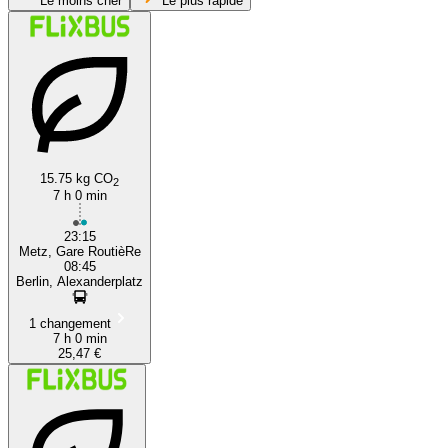
Le moins cher
Le plus rapide
Berlin
Hildesheim
15.75 kg CO
2
7 h 0 min
23:15
Metz, Gare RoutièRe
08:45
Berlin, Alexanderplatz
1 changement
7 h 0 min
25,47 €