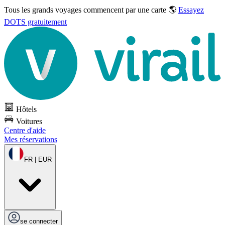
Tous les grands voyages commencent par une carte 🌎
Essayez
DOTS gratuitement
Hôtels
Voitures
Centre d'aide
Mes réservations
FR | EUR
se connecter