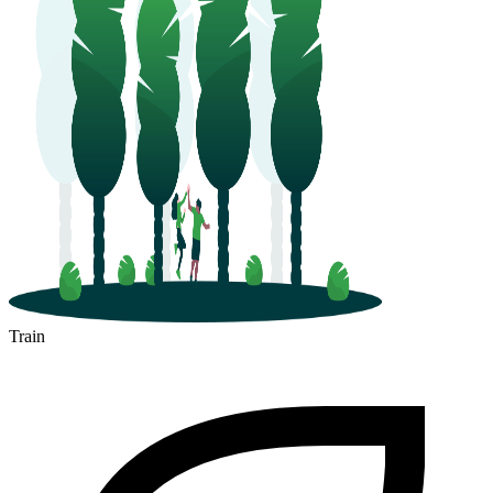
Train