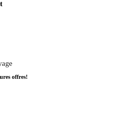
t
oyage
ures offres!