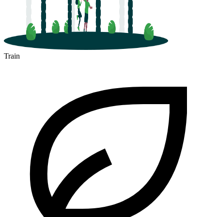
Train