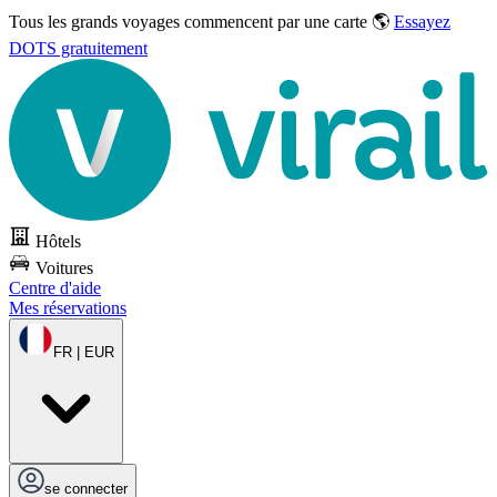
Tous les grands voyages commencent par une carte 🌎
Essayez
DOTS gratuitement
Hôtels
Voitures
Centre d'aide
Mes réservations
FR | EUR
se connecter