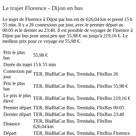
Le trajet Florence - Dijon en bus
Le trajet de Florence à Dijon par bus est de 626,04 km et prend 15 h
55 min. Il y a 26 connexions par jour, avec le premier départ au
00:05 et le dernier au 23:40. Il est possible de voyager de Florence à
Dijon par bus pour aussi peu que 55,98 € ou jusqu'à 219,16 €. Le
meilleur prix pour ce voyage est 55,98 €.
Prix ​​le plus
55,98 €
bas
Durée du trajet
15 h 55 min
Connexion par
TER, BlaBlaCar Bus, Trenitalia, FlixBus
26
jour
Prix ​​le plus
TER, BlaBlaCar Bus, Trenitalia, FlixBus
55,98 €
bas
Le prix le plus
TER, BlaBlaCar Bus, Trenitalia, FlixBus
219,16 €
élevé
Premier départ
TER, BlaBlaCar Bus, Trenitalia, FlixBus
00:05
Dernier départ
TER, BlaBlaCar Bus, Trenitalia, FlixBus
23:40
TER, BlaBlaCar Bus, Trenitalia, FlixBus
Distance
626,04 km
Départ
TER, BlaBlaCar Bus, Trenitalia, FlixBus
Florence