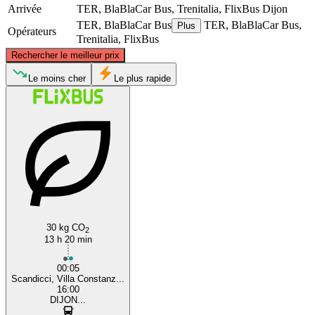
Arrivée
TER, BlaBlaCar Bus, Trenitalia, FlixBus
Dijon
TER, BlaBlaCar Bus
TER, BlaBlaCar Bus,
Plus
Opérateurs
Trenitalia, FlixBus
©
CARTO
, ©
OpenStreetMap
contributors
Rechercher le meilleur prix
Dijon
Le moins cher
Le plus rapide
Florence
30 kg CO
2
13 h 20 min
00:05
Scandicci, Villa Constanz...
16:00
DIJON...