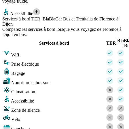
voyage fluide.
Accessibilité
Services à bord TER, BlaBlaCar Bus et Trenitalia de Florence à
Dijon
Comparez les services à bord lorsque vous voyagez de Florence à
Dijon en bus.
BlaBl
Services à bord
TER
Bu
Wifi
Prise électrique
Bagage
Nourriture et boisson
Climatisation
Accessibilité
Zone de silence
Vélo
Couchette