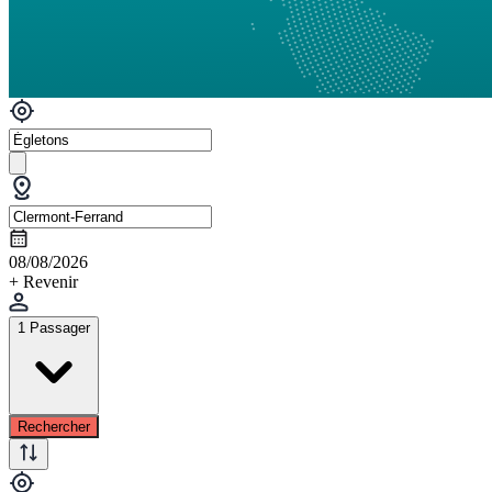
08/08/2026
+ Revenir
1 Passager
Rechercher