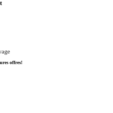
t
oyage
ures offres!