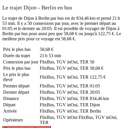
Le trajet Dijon - Berlin en bus
Le trajet de Dijon à Berlin par bus est de 834,46 km et prend 21 h
53 min. Il y a 50 connexions par jour, avec le premier départ au
01:05 et le dernier au 20:05. Il est possible de voyager de Dijon à
Berlin par bus pour aussi peu que 58,68 € ou jusqu'à 122,75 €. Le
meilleur prix pour ce voyage est 58,68 €.
Prix ​​le plus bas
58,68 €
Durée du trajet
21 h 53 min
Connexion par jour
FlixBus, TGV inOui, TER
50
Prix ​​le plus bas
FlixBus, TGV inOui, TER
58,68 €
Le prix le plus
FlixBus, TGV inOui, TER
122,75 €
élevé
Premier départ
FlixBus, TGV inOui, TER
01:05
Dernier départ
FlixBus, TGV inOui, TER
20:05
Distance
FlixBus, TGV inOui, TER
834,46 km
Départ
FlixBus, TGV inOui, TER
Dijon
Arrivée
FlixBus, TGV inOui, TER
Berlin
FlixBus, TGV inOui
FlixBus, TGV inOui,
Opérateurs
TER
©
CARTO
, ©
OpenStreetMap
contributors