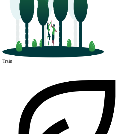
Train