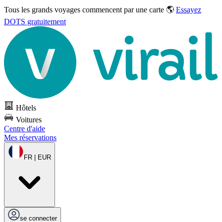
Tous les grands voyages commencent par une carte 🌎
Essayez
DOTS gratuitement
Hôtels
Voitures
Centre d'aide
Mes réservations
FR | EUR
se connecter