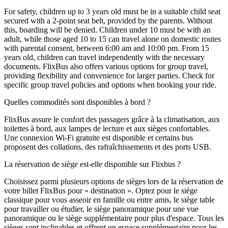
For safety, children up to 3 years old must be in a suitable child seat
secured with a 2-point seat belt, provided by the parents. Without
this, boarding will be denied. Children under 10 must be with an
adult, while those aged 10 to 15 can travel alone on domestic routes
with parental consent, between 6:00 am and 10:00 pm. From 15
years old, children can travel independently with the necessary
documents. FlixBus also offers various options for group travel,
providing flexibility and convenience for larger parties. Check for
specific group travel policies and options when booking your ride.
Quelles commodités sont disponibles à bord ?
FlixBus assure le confort des passagers grâce à la climatisation, aux
toilettes à bord, aux lampes de lecture et aux sièges confortables.
Une connexion Wi-Fi gratuite est disponible et certains bus
proposent des collations, des rafraîchissements et des ports USB.
La réservation de siège est-elle disponible sur Flixbus ?
Choisissez parmi plusieurs options de sièges lors de la réservation de
votre billet FlixBus pour « destination ». Optez pour le siège
classique pour vous asseoir en famille ou entre amis, le siège table
pour travailler ou étudier, le siège panoramique pour une vue
panoramique ou le siège supplémentaire pour plus d'espace. Tous les
sièges sont inclinables et offrent un espace supplémentaire pour les