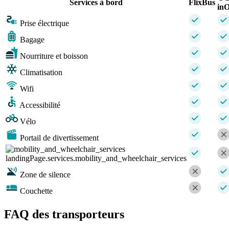
Services à bord
FlixBus
inO
Prise électrique
Bagage
Nourriture et boisson
Climatisation
Wifi
Accessibilité
Vélo
Portail de divertissement
landingPage.services.mobility_and_wheelchair_services
Zone de silence
Couchette
FAQ des transporteurs