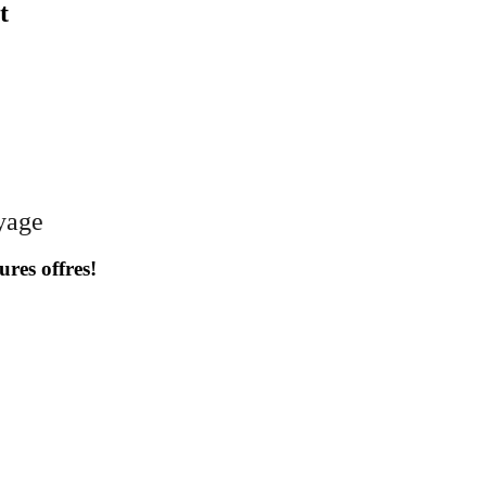
t
oyage
ures offres!