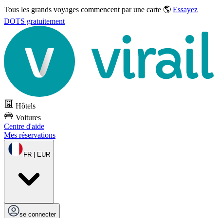
Tous les grands voyages commencent par une carte 🌎
Essayez
DOTS gratuitement
Hôtels
Voitures
Centre d'aide
Mes réservations
FR | EUR
se connecter