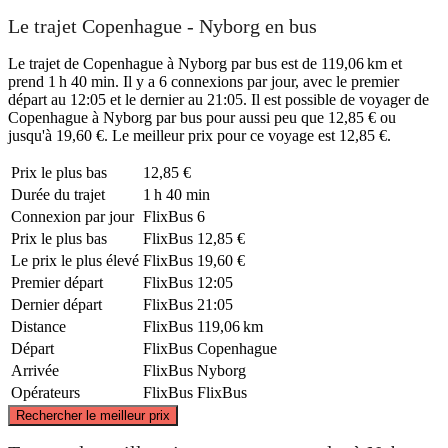
Le trajet Copenhague - Nyborg en bus
Le trajet de Copenhague à Nyborg par bus est de 119,06 km et
prend 1 h 40 min. Il y a 6 connexions par jour, avec le premier
départ au 12:05 et le dernier au 21:05. Il est possible de voyager de
Copenhague à Nyborg par bus pour aussi peu que 12,85 € ou
jusqu'à 19,60 €. Le meilleur prix pour ce voyage est 12,85 €.
Prix ​​le plus bas
12,85 €
Durée du trajet
1 h 40 min
Connexion par jour
FlixBus
6
Prix ​​le plus bas
FlixBus
12,85 €
Le prix le plus élevé
FlixBus
19,60 €
Premier départ
FlixBus
12:05
Dernier départ
FlixBus
21:05
Distance
FlixBus
119,06 km
Départ
FlixBus
Copenhague
Arrivée
FlixBus
Nyborg
Opérateurs
FlixBus
FlixBus
©
CARTO
, ©
OpenStreetMap
contributors
Rechercher le meilleur prix