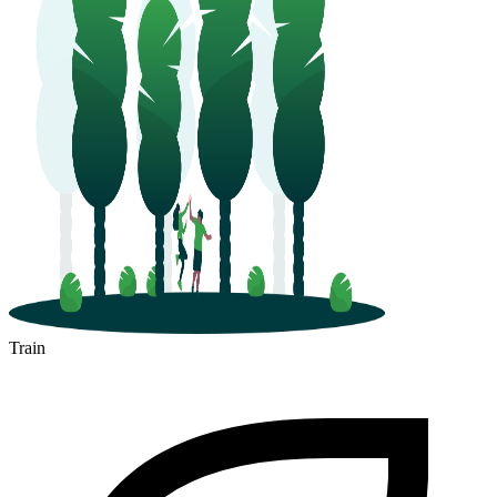
Train