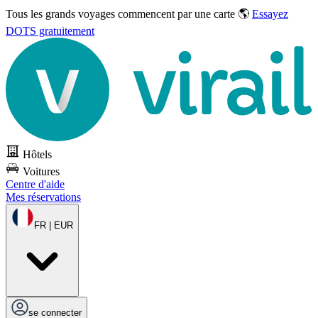
Tous les grands voyages commencent par une carte 🌎
Essayez
DOTS gratuitement
Hôtels
Voitures
Centre d'aide
Mes réservations
FR | EUR
se connecter