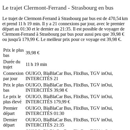
Le trajet Clermont-Ferrand - Strasbourg en bus
Le trajet de Clermont-Ferrand à Strasbourg par bus est de 470,54 km
et prend 11 h 19 min. Il y a 21 connexions par jour, avec le premier
départ au 01:30 et le dernier au 21:35. Il est possible de voyager de
Clermont-Ferrand à Strasbourg par bus pour aussi peu que 39,98 €
ou jusqu'à 179,99 €. Le meilleur prix pour ce voyage est 39,98 €.
Prix ​​le plus
39,98 €
bas
Durée du
11 h 19 min
trajet
Connexion
OUIGO, BlaBlaCar Bus, FlixBus, TGV inOui,
par jour
INTERCITÉS
21
Prix ​​le plus
OUIGO, BlaBlaCar Bus, FlixBus, TGV inOui,
bas
INTERCITÉS
39,98 €
Le prix le
OUIGO, BlaBlaCar Bus, FlixBus, TGV inOui,
plus élevé
INTERCITÉS
179,99 €
Premier
OUIGO, BlaBlaCar Bus, FlixBus, TGV inOui,
départ
INTERCITÉS
01:30
Dernier
OUIGO, BlaBlaCar Bus, FlixBus, TGV inOui,
départ
INTERCITÉS
21:35