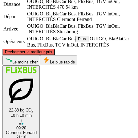
OUIGO, BlaBlaCar Bus, FlixBus, TGV inOui,
Distance
INTERCITÉS
470,54 km
OUIGO, BlaBlaCar Bus, FlixBus, TGV inOui,
Départ
INTERCITÉS
Clermont-Ferrand
OUIGO, BlaBlaCar Bus, FlixBus, TGV inOui,
Arrivée
INTERCITÉS
Strasbourg
OUIGO, BlaBlaCar Bus
OUIGO, BlaBlaCar
Plus
Opérateurs
Bus, FlixBus, TGV inOui, INTERCITÉS
©
CARTO
, ©
OpenStreetMap
contributors
Rechercher le meilleur prix
Strasbourg
Le moins cher
Le plus rapide
22.88 kg CO
2
10 h 10 min
Clermont-Ferrand
09:20
Clermont Ferrand
21:10