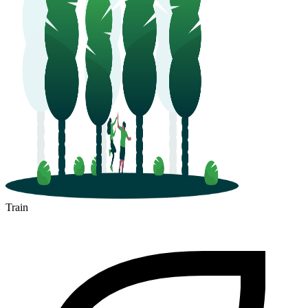
Train