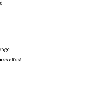
t
oyage
ures offres!