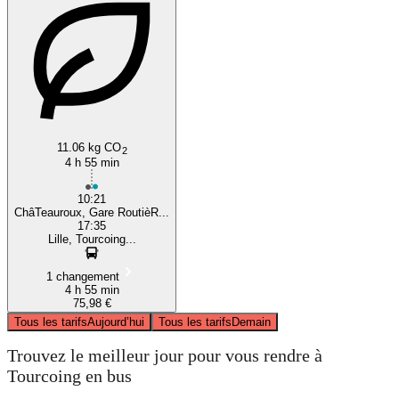
11.06 kg CO
2
4 h 55 min
10:21
ChâTeauroux, Gare RoutièR...
17:35
Lille, Tourcoing...
1 changement
4 h 55 min
75,98 €
Tous les tarifs
Aujourd’hui
Tous les tarifs
Demain
Trouvez le meilleur jour pour vous rendre à
Tourcoing en bus