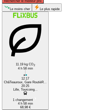
Rechercher le meilleur prix
Tourcoing
Le moins cher
Le plus rapide
Châteauroux
11.19 kg CO
2
4 h 58 min
12:17
ChâTeauroux, Gare RoutièR...
20:25
Lille, Tourcoing...
1 changement
4 h 58 min
68,98 €