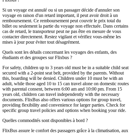
Si un voyage est annulé ou si un passager décide d'annuler son
voyage en raison d'un retard important, il peut avoir droit à un
remboursement. Ce remboursement peut couvrir le prix total du
billet ou seulement la partie du voyage non effectuée. Dans certains
cas de retard, le transporteur peut ne pas être en mesure de vous
contacter directement. Restez vigilant et vérifiez vous-même les
mises à jour pour éviter tout désagrément.
Quels sont les détails concernant les voyages des enfants, des
étudiants et des groupes sur Flixbus ?
For safety, children up to 3 years old must be in a suitable child seat
secured with a 2-point seat belt, provided by the parents. Without
this, boarding will be denied. Children under 10 must be with an
adult, while those aged 10 to 15 can travel alone on domestic routes
with parental consent, between 6:00 am and 10:00 pm. From 15
years old, children can travel independently with the necessary
documents. FlixBus also offers various options for group travel,
providing flexibility and convenience for larger parties. Check for
specific group travel policies and options when booking your ride.
Quelles commodités sont disponibles à bord ?
FlixBus assure le confort des passagers grâce à la climatisation, aux