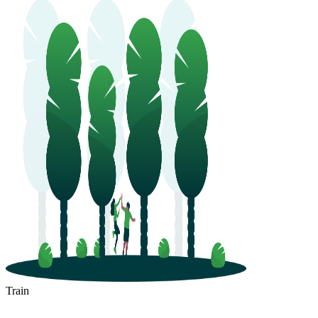
Train