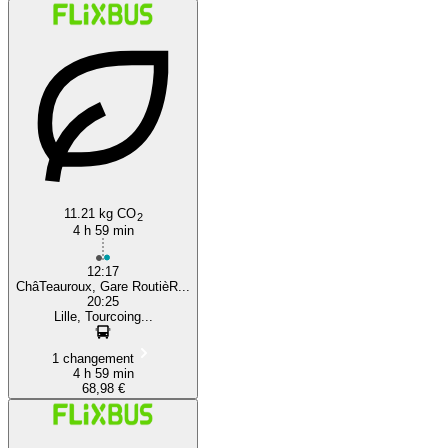
11.21 kg CO
2
4 h 59 min
12:17
ChâTeauroux, Gare RoutièR...
20:25
Lille, Tourcoing...
1 changement
4 h 59 min
68,98 €