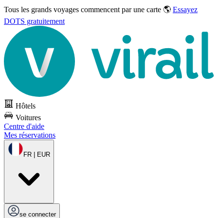
Tous les grands voyages commencent par une carte 🌎
Essayez
DOTS gratuitement
Hôtels
Voitures
Centre d'aide
Mes réservations
FR | EUR
se connecter