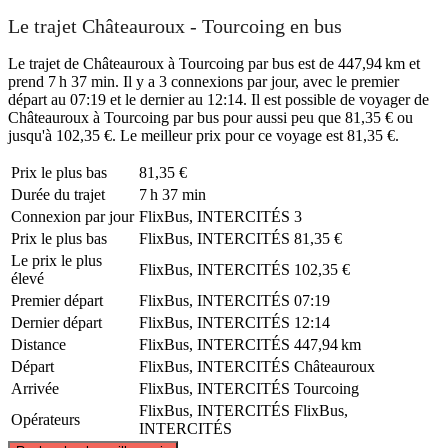
Le trajet Châteauroux - Tourcoing en bus
Le trajet de Châteauroux à Tourcoing par bus est de 447,94 km et
prend 7 h 37 min. Il y a 3 connexions par jour, avec le premier
départ au 07:19 et le dernier au 12:14. Il est possible de voyager de
Châteauroux à Tourcoing par bus pour aussi peu que 81,35 € ou
jusqu'à 102,35 €. Le meilleur prix pour ce voyage est 81,35 €.
Prix ​​le plus bas
81,35 €
Durée du trajet
7 h 37 min
Connexion par jour
FlixBus, INTERCITÉS
3
Prix ​​le plus bas
FlixBus, INTERCITÉS
81,35 €
Le prix le plus
FlixBus, INTERCITÉS
102,35 €
élevé
Premier départ
FlixBus, INTERCITÉS
07:19
Dernier départ
FlixBus, INTERCITÉS
12:14
Distance
FlixBus, INTERCITÉS
447,94 km
Départ
FlixBus, INTERCITÉS
Châteauroux
Arrivée
FlixBus, INTERCITÉS
Tourcoing
FlixBus, INTERCITÉS
FlixBus,
Opérateurs
INTERCITÉS
©
CARTO
, ©
OpenStreetMap
contributors