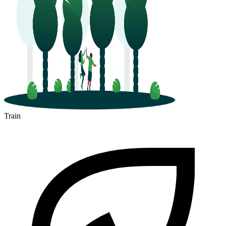
Train