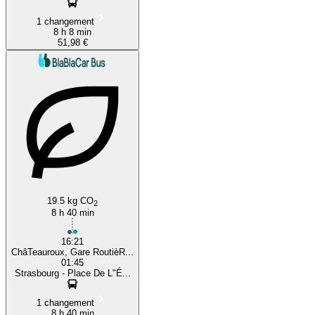
1 changement
8 h 8 min
51,98 €
19.5 kg CO
2
8 h 40 min
16:21
ChâTeauroux, Gare RoutièR...
01:45
Strasbourg - Place De L"É...
1 changement
8 h 40 min