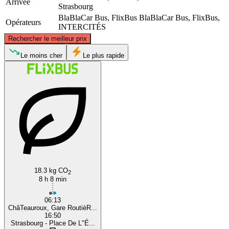
Arrivée
Strasbourg
BlaBlaCar Bus, FlixBus
BlaBlaCar Bus, FlixBus,
Opérateurs
INTERCITÉS
©
CARTO
, ©
OpenStreetMap
contributors
Rechercher le meilleur prix
Le moins cher
Le plus rapide
Strasbourg
Châteauroux
18.3 kg CO
2
8 h 8 min
06:13
ChâTeauroux, Gare RoutièR...
16:50
Strasbourg - Place De L"É...