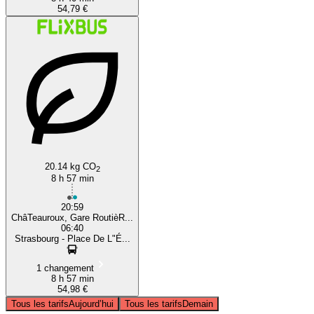
54,79 €
20.14 kg CO
2
8 h 57 min
20:59
ChâTeauroux, Gare RoutièR...
06:40
Strasbourg - Place De L"É...
1 changement
8 h 57 min
54,98 €
Tous les tarifs
Aujourd’hui
Tous les tarifs
Demain