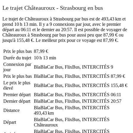
Le trajet Châteauroux - Strasbourg en bus
Le trajet de Châteauroux à Strasbourg par bus est de 493,43 km et
prend 10 h 13 min. Il y a 9 connexions par jour, avec le premier
départ au 06:11 et le dernier au 20:57. Il est possible de voyager de
Châteauroux à Strasbourg par bus pour aussi peu que 87,99 € ou
jusqu'à 155,48 €. Le meilleur prix pour ce voyage est 87,99 €.
Prix ​​le plus bas
87,99 €
Durée du trajet
10 h 13 min
Connexion par
BlaBlaCar Bus, FlixBus, INTERCITÉS
9
jour
Prix ​​le plus bas
BlaBlaCar Bus, FlixBus, INTERCITÉS
87,99 €
Le prix le plus
BlaBlaCar Bus, FlixBus, INTERCITÉS
155,48 €
élevé
Premier départ
BlaBlaCar Bus, FlixBus, INTERCITÉS
06:11
Dernier départ
BlaBlaCar Bus, FlixBus, INTERCITÉS
20:57
BlaBlaCar Bus, FlixBus, INTERCITÉS
Distance
493,43 km
BlaBlaCar Bus, FlixBus, INTERCITÉS
Départ
Châteauroux
BlaBlaCar Bus, FlixBus, INTERCITÉS