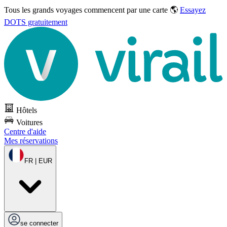
Tous les grands voyages commencent par une carte 🌎
Essayez
DOTS gratuitement
Hôtels
Voitures
Centre d'aide
Mes réservations
FR | EUR
se connecter