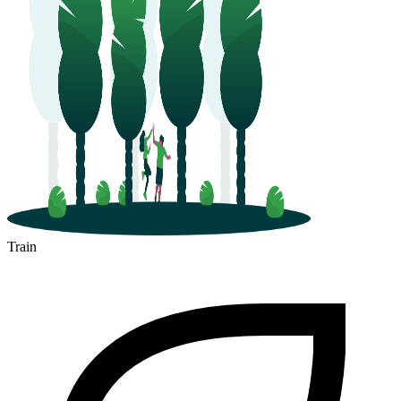
Châteauroux
Train