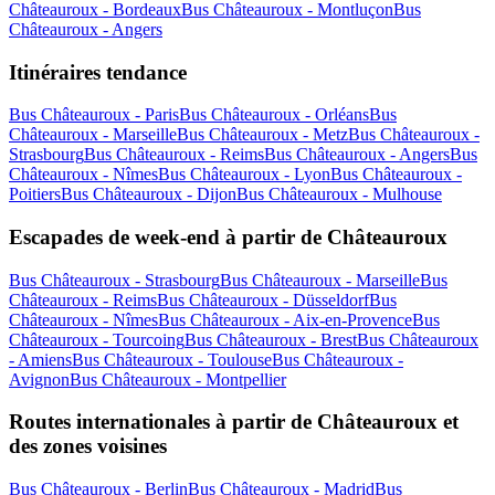
Châteauroux - Bordeaux
Bus Châteauroux - Montluçon
Bus
Châteauroux - Angers
Itinéraires tendance
Bus Châteauroux - Paris
Bus Châteauroux - Orléans
Bus
Châteauroux - Marseille
Bus Châteauroux - Metz
Bus Châteauroux -
Strasbourg
Bus Châteauroux - Reims
Bus Châteauroux - Angers
Bus
Châteauroux - Nîmes
Bus Châteauroux - Lyon
Bus Châteauroux -
Poitiers
Bus Châteauroux - Dijon
Bus Châteauroux - Mulhouse
Escapades de week-end à partir de Châteauroux
Bus Châteauroux - Strasbourg
Bus Châteauroux - Marseille
Bus
Châteauroux - Reims
Bus Châteauroux - Düsseldorf
Bus
Châteauroux - Nîmes
Bus Châteauroux - Aix-en-Provence
Bus
Châteauroux - Tourcoing
Bus Châteauroux - Brest
Bus Châteauroux
- Amiens
Bus Châteauroux - Toulouse
Bus Châteauroux -
Avignon
Bus Châteauroux - Montpellier
Routes internationales à partir de Châteauroux et
des zones voisines
Bus Châteauroux - Berlin
Bus Châteauroux - Madrid
Bus