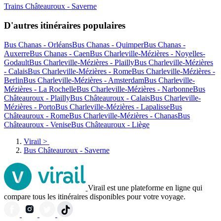
Trains Châteauroux - Saverne
D'autres itinéraires populaires
Bus Chanas - Orléans
Bus Chanas - Quimper
Bus Chanas -
Auxerre
Bus Chanas - Caen
Bus Charleville-Mézières - Noyelles-
Godault
Bus Charleville-Mézières - Plailly
Bus Charleville-Mézières
- Calais
Bus Charleville-Mézières - Rome
Bus Charleville-Mézières -
Berlin
Bus Charleville-Mézières - Amsterdam
Bus Charleville-
Mézières - La Rochelle
Bus Charleville-Mézières - Narbonne
Bus
Châteauroux - Plailly
Bus Châteauroux - Calais
Bus Charleville-
Mézières - Porto
Bus Charleville-Mézières - Lapalisse
Bus
Châteauroux - Rome
Bus Charleville-Mézières - Chanas
Bus
Châteauroux - Venise
Bus Châteauroux - Liège
Virail
>
Bus Châteauroux - Saverne
Virail est une plateforme en ligne qui
compare tous les itinéraires disponibles pour votre voyage.