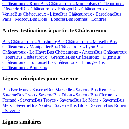
Châteauroux - Rome
Bus Châteauroux - Munich
Bus Châteauroux -
Düsseldorf
Bus Châteauroux - Bologne
Bus Châteauroux -
Venise
Bus Châteauroux - Liège
Bus Châteauroux - Barcelone
Bus
Paris - Moscou
Bus Dole - Londres
Bus Rennes - Londres
Autres destinations à partir de Châteauroux
Bus Châteauroux - Strasbourg
Bus Châteauroux - Marseille
Bus
Châteauroux - Montpellier
Bus Châteauroux - Lyon
Bus
Châteauroux - Le Havre
Bus Châteauroux - Angers
Bus Châteauroux
- Tours
Bus Châteauroux - Grenoble
Bus Châteauroux - Dijon
Bus
Châteauroux - Toulouse
Bus Châteauroux - Limoges
Bus
Châteauroux - Bordeaux
Lignes principales pour Saverne
Bus Bordeaux - Saverne
Bus Marseille - Saverne
Bus Rennes -
Saverne
Bus Lyon - Saverne
Bus Dijon - Saverne
Bus Clermont-
Ferrand - Saverne
Bus Troyes - Saverne
Bus Le Mans - Saverne
Bus
Metz - Saverne
Bus Nantes - Saverne
Bus Blois - Saverne
Bus Rouen
- Saverne
Lignes similaires