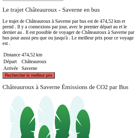
Le trajet Châteauroux - Saverne en bus
Le trajet de Châteauroux à Saverne par bus est de 474,52 km et
prend . Il y a connexions par jour, avec le premier départ au et le
dernier au . Il est possible de voyager de Châteauroux à Saverne par
bus pour aussi peu que ou jusqu'à . Le meilleur prix pour ce voyage
est .
Distance
474,52 km
Départ
Châteauroux
Arrivée
Saverne
©
CARTO
, ©
OpenStreetMap
contributors
Rechercher le meilleur prix
Châteauroux à Saverne Émissions de CO2 par Bus
Saverne