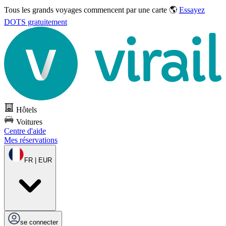
Tous les grands voyages commencent par une carte 🌎
Essayez
DOTS gratuitement
Hôtels
Voitures
Centre d'aide
Mes réservations
FR | EUR
se connecter