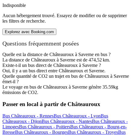
Indisponible
Aucun hébergement trouvé. Essayez de modifier ou de supprimer
les filtres de recherche.
Explorez avec Booking.com
Questions fréquemment posées
Quelle est la distance de Châteauroux à Saverne en bus ?
La distance de Châteauroux à Saverne est de 474,52 km.
Existe-t-il un bus direct de Châteauroux à Saverne ?
Oui, il y a un bus direct entre Châteauroux et Saverne.
Quelle quantité de CO2 un trajet en bus de Châteauroux à Saverne
émet-il ?
Le voyage en bus de Châteauroux à Saverne génère 35.59kg
émissions de CO2.
Passer en local à partir de Châteauroux
Bus Châteauroux - Rennes
Bus Châteauroux - Lyon
Bus
Châteauroux - Dijon
Bus Châteauroux - Nantes
Bus Châteauroux -
Limoges
Bus Châteauroux - Poitiers
Bus Châteauroux - Bourg-en-
Bresse
Bus Châteauroux - Bourges
Bus Châteauroux - Troyes
Bus