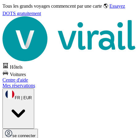
Tous les grands voyages commencent par une carte 🌎
Essayez
DOTS gratuitement
Hôtels
Voitures
Centre d'aide
Mes réservations
FR | EUR
se connecter