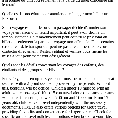
à la totalité du billet ou seulement à la partie du trajet concernée par
le retard.
Quelle est la procédure pour annuler ou échanger mon billet sur
Flixbus ?
Si un voyage est annulé ou si un passager décide d'annuler son
voyage en raison d'un retard important, il peut avoir droit à un
remboursement. Ce remboursement peut couvrir le prix total du
billet ou seulement la partie du voyage non effectuée. Dans certains
cas de retard, le transporteur peut ne pas être en mesure de vous
contacter directement. Restez vigilant et vérifiez vous-même les
mises à jour pour éviter tout désagrément.
Quels sont les détails concernant les voyages des enfants, des
étudiants et des groupes sur Flixbus ?
For safety, children up to 3 years old must be in a suitable child seat
secured with a 2-point seat belt, provided by the parents. Without
this, boarding will be denied. Children under 10 must be with an
adult, while those aged 10 to 15 can travel alone on domestic routes
with parental consent, between 6:00 am and 10:00 pm. From 15
years old, children can travel independently with the necessary
documents. FlixBus also offers various options for group travel,
providing flexibility and convenience for larger parties. Check for
specific group travel policies and options when booking your ride.