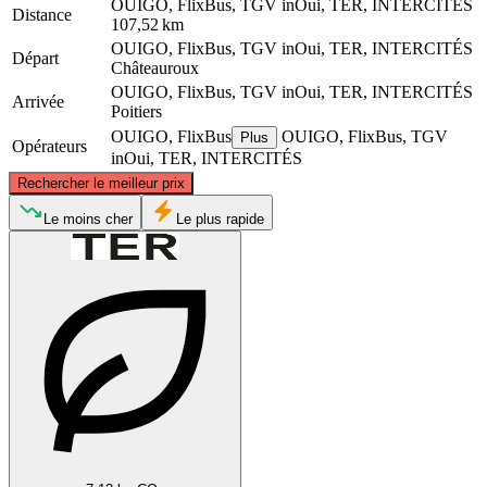
OUIGO, FlixBus, TGV inOui, TER, INTERCITÉS
Distance
107,52 km
OUIGO, FlixBus, TGV inOui, TER, INTERCITÉS
Départ
Châteauroux
OUIGO, FlixBus, TGV inOui, TER, INTERCITÉS
Arrivée
Poitiers
OUIGO, FlixBus
OUIGO, FlixBus, TGV
Plus
Opérateurs
inOui, TER, INTERCITÉS
©
CARTO
, ©
OpenStreetMap
contributors
Rechercher le meilleur prix
Le moins cher
Le plus rapide
Châteauroux
Poitiers