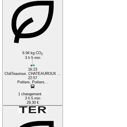
6.94 kg CO
2
3 h 5 min
16:23
ChâTeauroux, CHATEAUROUX ...
22:57
Poitiers, Poitiers...
1 changement
3 h 5 min
29,30 €