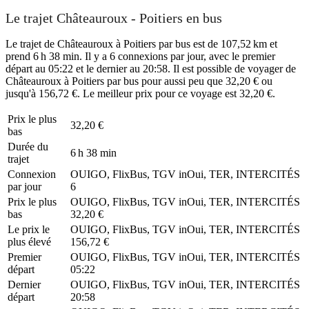
Le trajet Châteauroux - Poitiers en bus
Le trajet de Châteauroux à Poitiers par bus est de 107,52 km et
prend 6 h 38 min. Il y a 6 connexions par jour, avec le premier
départ au 05:22 et le dernier au 20:58. Il est possible de voyager de
Châteauroux à Poitiers par bus pour aussi peu que 32,20 € ou
jusqu'à 156,72 €. Le meilleur prix pour ce voyage est 32,20 €.
Prix ​​le plus
32,20 €
bas
Durée du
6 h 38 min
trajet
Connexion
OUIGO, FlixBus, TGV inOui, TER, INTERCITÉS
par jour
6
Prix ​​le plus
OUIGO, FlixBus, TGV inOui, TER, INTERCITÉS
bas
32,20 €
Le prix le
OUIGO, FlixBus, TGV inOui, TER, INTERCITÉS
plus élevé
156,72 €
Premier
OUIGO, FlixBus, TGV inOui, TER, INTERCITÉS
départ
05:22
Dernier
OUIGO, FlixBus, TGV inOui, TER, INTERCITÉS
départ
20:58