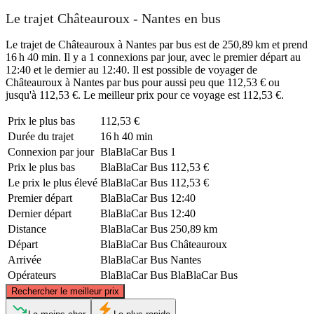
Le trajet Châteauroux - Nantes en bus
Le trajet de Châteauroux à Nantes par bus est de 250,89 km et prend
16 h 40 min. Il y a 1 connexions par jour, avec le premier départ au
12:40 et le dernier au 12:40. Il est possible de voyager de
Châteauroux à Nantes par bus pour aussi peu que 112,53 € ou
jusqu'à 112,53 €. Le meilleur prix pour ce voyage est 112,53 €.
Prix ​​le plus bas
112,53 €
Durée du trajet
16 h 40 min
Connexion par jour
BlaBlaCar Bus
1
Prix ​​le plus bas
BlaBlaCar Bus
112,53 €
Le prix le plus élevé
BlaBlaCar Bus
112,53 €
Premier départ
BlaBlaCar Bus
12:40
Dernier départ
BlaBlaCar Bus
12:40
Distance
BlaBlaCar Bus
250,89 km
Départ
BlaBlaCar Bus
Châteauroux
Arrivée
BlaBlaCar Bus
Nantes
Opérateurs
BlaBlaCar Bus
BlaBlaCar Bus
©
CARTO
, ©
OpenStreetMap
contributors
Rechercher le meilleur prix