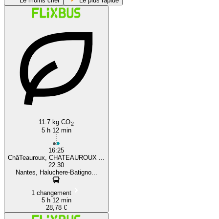
Le moins cher
Le plus rapide
Nantes
Châteauroux
11.7 kg CO
2
5 h 12 min
16:25
ChâTeauroux, CHATEAUROUX ...
22:30
Nantes, Haluchere-Batigno...
1 changement
5 h 12 min
28,78 €