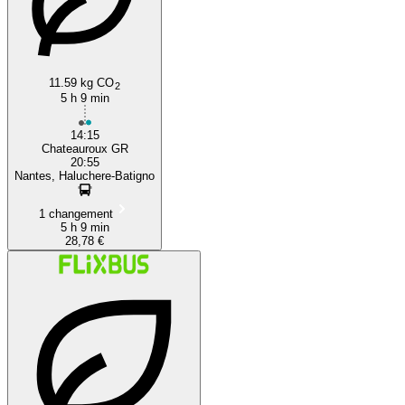
11.59 kg CO
2
5 h 9 min
14:15
Chateauroux GR
20:55
Nantes, Haluchere-Batigno
1 changement
5 h 9 min
28,78 €