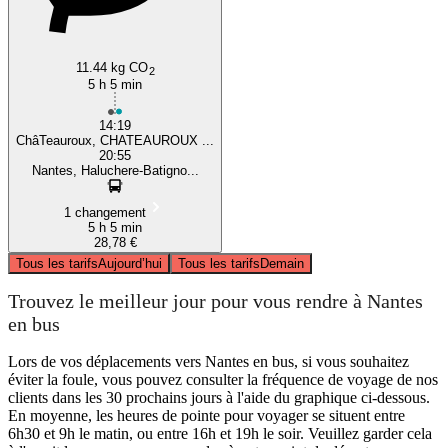
11.44 kg CO
2
5 h 5 min
14:19
ChâTeauroux, CHATEAUROUX ...
20:55
Nantes, Haluchere-Batigno...
1 changement
5 h 5 min
28,78 €
Tous les tarifs
Aujourd’hui
Tous les tarifs
Demain
Trouvez le meilleur jour pour vous rendre à Nantes
en bus
Lors de vos déplacements vers Nantes en bus, si vous souhaitez
éviter la foule, vous pouvez consulter la fréquence de voyage de nos
clients dans les 30 prochains jours à l'aide du graphique ci-dessous.
En moyenne, les heures de pointe pour voyager se situent entre
6h30 et 9h le matin, ou entre 16h et 19h le soir. Veuillez garder cela