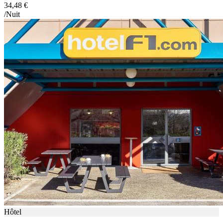
34,48 €
/Nuit
Hôtel