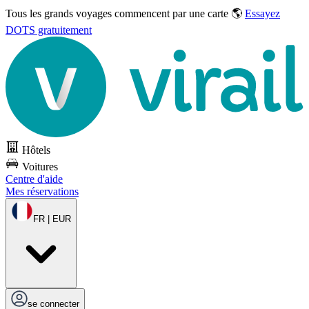
Tous les grands voyages commencent par une carte 🌎
Essayez
DOTS gratuitement
Hôtels
Voitures
Centre d'aide
Mes réservations
FR | EUR
se connecter