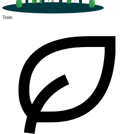
Train