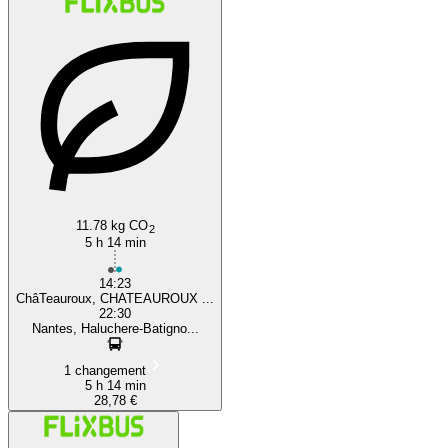
11.78 kg CO
2
5 h 14 min
14:23
ChâTeauroux, CHATEAUROUX ...
22:30
Nantes, Haluchere-Batigno...
1 changement
5 h 14 min
28,78 €