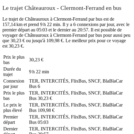
Le trajet Châteauroux - Clermont-Ferrand en bus
Le trajet de Châteauroux à Clermont-Ferrand par bus est de
157,14 km et prend 9 h 22 min. Il y a 6 connexions par jour, avec le
premier départ au 05:03 et le dernier au 20:57. Il est possible de
voyager de Châteauroux à Clermont-Ferrand par bus pour aussi peu
que 30,23 € ou jusqu'à 109,98 €. Le meilleur prix pour ce voyage
est 30,23 €.
Prix ​​le plus
30,23 €
bas
Durée du
9 h 22 min
trajet
Connexion
TER, INTERCITÉS, FlixBus, SNCF, BlaBlaCar
par jour
Bus
6
Prix ​​le plus
TER, INTERCITÉS, FlixBus, SNCF, BlaBlaCar
bas
Bus
30,23 €
Le prix le
TER, INTERCITÉS, FlixBus, SNCF, BlaBlaCar
plus élevé
Bus
109,98 €
Premier
TER, INTERCITÉS, FlixBus, SNCF, BlaBlaCar
départ
Bus
05:03
Dernier
TER, INTERCITÉS, FlixBus, SNCF, BlaBlaCar