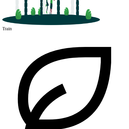
Train