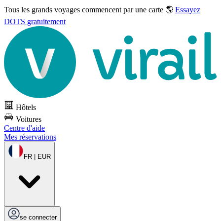
Tous les grands voyages commencent par une carte 🌎
Essayez
DOTS gratuitement
Hôtels
Voitures
Centre d'aide
Mes réservations
FR | EUR
se connecter