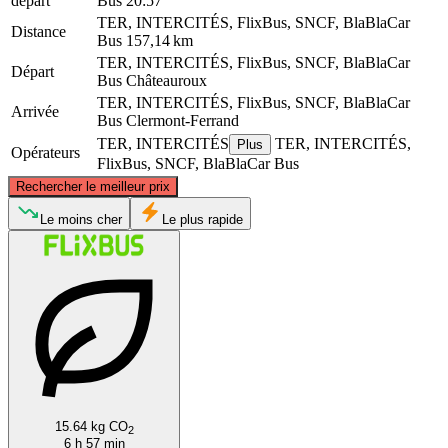
départ
Bus
20:57
TER, INTERCITÉS, FlixBus, SNCF, BlaBlaCar
Distance
Bus
157,14 km
TER, INTERCITÉS, FlixBus, SNCF, BlaBlaCar
Départ
Bus
Châteauroux
TER, INTERCITÉS, FlixBus, SNCF, BlaBlaCar
Arrivée
Bus
Clermont-Ferrand
TER, INTERCITÉS
TER, INTERCITÉS,
Plus
Opérateurs
FlixBus, SNCF, BlaBlaCar Bus
©
CARTO
, ©
OpenStreetMap
contributors
Rechercher le meilleur prix
Châteauroux
Le moins cher
Le plus rapide
Clermont-Ferrand
15.64 kg CO
2
6 h 57 min