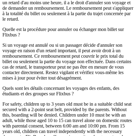
un retard d'au moins une heure, il a le droit d'annuler son voyage et
de demander un remboursement. Le remboursement peut s'appliquer
à la totalité du billet ou seulement à la partie du trajet concernée par
le retard.
Quelle est la procédure pour annuler ou échanger mon billet sur
Flixbus ?
Si un voyage est annulé ou si un passager décide d'annuler son
voyage en raison d'un retard important, il peut avoir droit à un
remboursement. Ce remboursement peut couvrir le prix total du
billet ou seulement la partie du voyage non effectuée. Dans certains
cas de retard, le transporteur peut ne pas être en mesure de vous
contacter directement. Restez vigilant et vérifiez vous-même les
mises à jour pour éviter tout désagrément.
Quels sont les détails concernant les voyages des enfants, des
étudiants et des groupes sur Flixbus ?
For safety, children up to 3 years old must be in a suitable child seat
secured with a 2-point seat belt, provided by the parents. Without
this, boarding will be denied. Children under 10 must be with an
adult, while those aged 10 to 15 can travel alone on domestic routes
with parental consent, between 6:00 am and 10:00 pm. From 15
years old, children can travel independently with the necessary