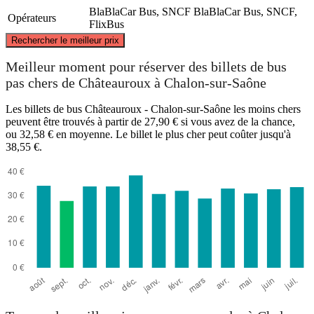
BlaBlaCar Bus, SNCF
BlaBlaCar Bus, SNCF,
Opérateurs
FlixBus
©
CARTO
, ©
OpenStreetMap
contributors
Rechercher le meilleur prix
Meilleur moment pour réserver des billets de bus
pas chers de Châteauroux à Chalon-sur-Saône
Les billets de bus Châteauroux - Chalon-sur-Saône les moins chers
peuvent être trouvés à partir de 27,90 € si vous avez de la chance,
Châteauroux
Chalon-sur-Saône
ou 32,58 € en moyenne. Le billet le plus cher peut coûter jusqu'à
38,55 €.