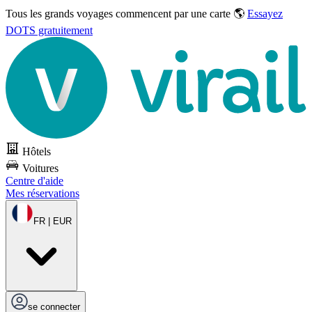
Tous les grands voyages commencent par une carte 🌎
Essayez
DOTS gratuitement
Hôtels
Voitures
Centre d'aide
Mes réservations
FR | EUR
se connecter