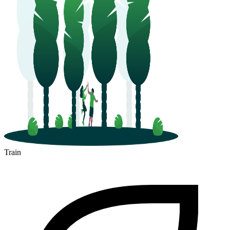
Train