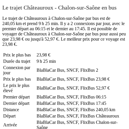
Le trajet Châteauroux - Chalon-sur-Saône en bus
Le trajet de Châteauroux à Chalon-sur-Saône par bus est de
240,05 km et prend 9 h 25 min. Il y a 2 connexions par jour, avec le
premier départ au 06:15 et le dernier au 17:45. Il est possible de
voyager de Châteauroux à Chalon-sur-Saône par bus pour aussi peu
que 23,98 € ou jusqu'à 52,97 €. Le meilleur prix pour ce voyage est
23,98 €.
Prix ​​le plus bas
23,98 €
Durée du trajet
9 h 25 min
Connexion par
BlaBlaCar Bus, SNCF, FlixBus
2
jour
Prix ​​le plus bas
BlaBlaCar Bus, SNCF, FlixBus
23,98 €
Le prix le plus
BlaBlaCar Bus, SNCF, FlixBus
52,97 €
élevé
Premier départ
BlaBlaCar Bus, SNCF, FlixBus
06:15
Dernier départ
BlaBlaCar Bus, SNCF, FlixBus
17:45
Distance
BlaBlaCar Bus, SNCF, FlixBus
240,05 km
Départ
BlaBlaCar Bus, SNCF, FlixBus
Châteauroux
BlaBlaCar Bus, SNCF, FlixBus
Chalon-sur-
Arrivée
Saône