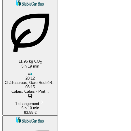
11.96 kg CO
2
5 h 19 min
20:12
ChâTeauroux, Gare RoutièR...
03:15
Calais, Calais - Port...
1 changement
5 h 19 min
83,99 €