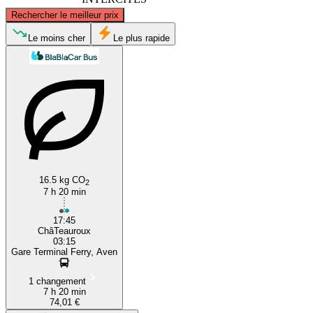
©
CARTO
, ©
OpenStreetMap
contributors
Rechercher le meilleur prix
Calais
Le moins cher
Le plus rapide
Châteauroux
16.5 kg CO
2
7 h 20 min
17:45
ChâTeauroux
03:15
Gare Terminal Ferry, Aven
1 changement
7 h 20 min
74,01 €