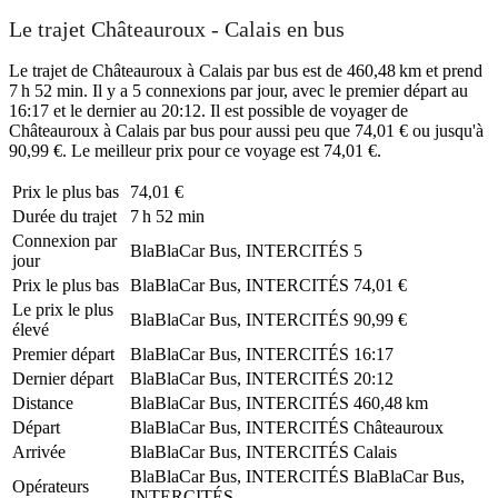
Le trajet Châteauroux - Calais en bus
Le trajet de Châteauroux à Calais par bus est de 460,48 km et prend
7 h 52 min. Il y a 5 connexions par jour, avec le premier départ au
16:17 et le dernier au 20:12. Il est possible de voyager de
Châteauroux à Calais par bus pour aussi peu que 74,01 € ou jusqu'à
90,99 €. Le meilleur prix pour ce voyage est 74,01 €.
Prix ​​le plus bas
74,01 €
Durée du trajet
7 h 52 min
Connexion par
BlaBlaCar Bus, INTERCITÉS
5
jour
Prix ​​le plus bas
BlaBlaCar Bus, INTERCITÉS
74,01 €
Le prix le plus
BlaBlaCar Bus, INTERCITÉS
90,99 €
élevé
Premier départ
BlaBlaCar Bus, INTERCITÉS
16:17
Dernier départ
BlaBlaCar Bus, INTERCITÉS
20:12
Distance
BlaBlaCar Bus, INTERCITÉS
460,48 km
Départ
BlaBlaCar Bus, INTERCITÉS
Châteauroux
Arrivée
BlaBlaCar Bus, INTERCITÉS
Calais
BlaBlaCar Bus, INTERCITÉS
BlaBlaCar Bus,
Opérateurs
INTERCITÉS