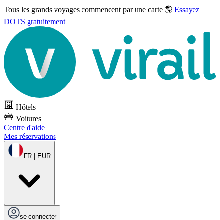
Tous les grands voyages commencent par une carte 🌎
Essayez
DOTS gratuitement
Hôtels
Voitures
Centre d'aide
Mes réservations
FR | EUR
se connecter