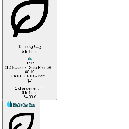
13.65 kg CO
2
6 h 4 min
16:17
ChâTeauroux, Gare RoutièR...
00:10
Calais, Calais - Port...
1 changement
6 h 4 min
84,99 €