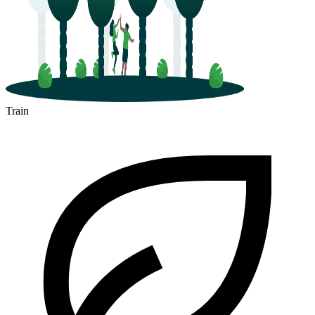
Train