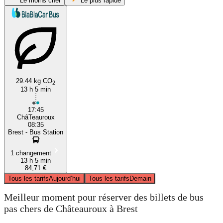
Le moins cher
Le plus rapide
Brest, Brittany
Châteauroux
29.44 kg CO
2
13 h 5 min
17:45
ChâTeauroux
08:35
Brest - Bus Station
1 changement
13 h 5 min
84,71 €
Tous les tarifs
Aujourd’hui
Tous les tarifs
Demain
Meilleur moment pour réserver des billets de bus
pas chers de Châteauroux à Brest