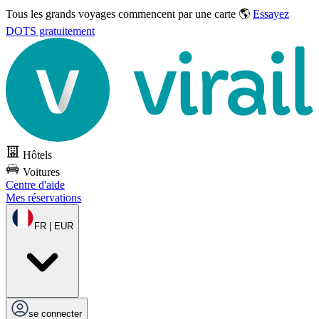
Tous les grands voyages commencent par une carte 🌎
Essayez
DOTS gratuitement
Hôtels
Voitures
Centre d'aide
Mes réservations
FR | EUR
se connecter