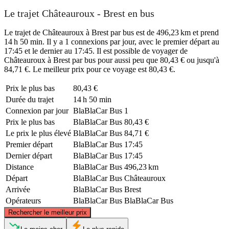
Le trajet Châteauroux - Brest en bus
Le trajet de Châteauroux à Brest par bus est de 496,23 km et prend
14 h 50 min. Il y a 1 connexions par jour, avec le premier départ au
17:45 et le dernier au 17:45. Il est possible de voyager de
Châteauroux à Brest par bus pour aussi peu que 80,43 € ou jusqu'à
84,71 €. Le meilleur prix pour ce voyage est 80,43 €.
Prix ​​le plus bas
80,43 €
Durée du trajet
14 h 50 min
Connexion par jour
BlaBlaCar Bus
1
Prix ​​le plus bas
BlaBlaCar Bus
80,43 €
Le prix le plus élevé
BlaBlaCar Bus
84,71 €
Premier départ
BlaBlaCar Bus
17:45
Dernier départ
BlaBlaCar Bus
17:45
Distance
BlaBlaCar Bus
496,23 km
Départ
BlaBlaCar Bus
Châteauroux
Arrivée
BlaBlaCar Bus
Brest
Opérateurs
BlaBlaCar Bus
BlaBlaCar Bus
©
CARTO
, ©
OpenStreetMap
contributors
Rechercher le meilleur prix