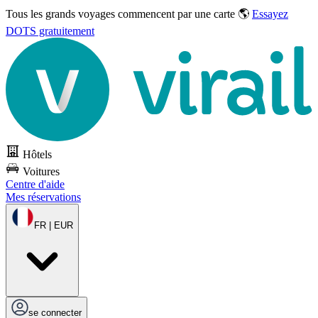
Tous les grands voyages commencent par une carte 🌎
Essayez
DOTS gratuitement
Hôtels
Voitures
Centre d'aide
Mes réservations
FR | EUR
se connecter