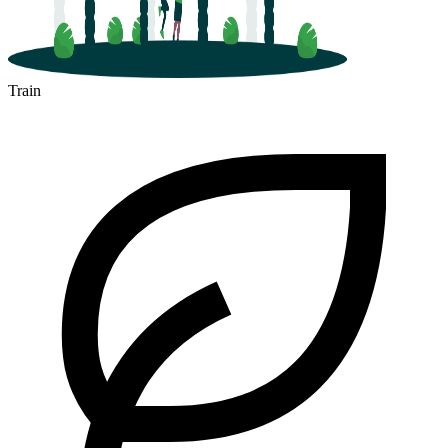
Train