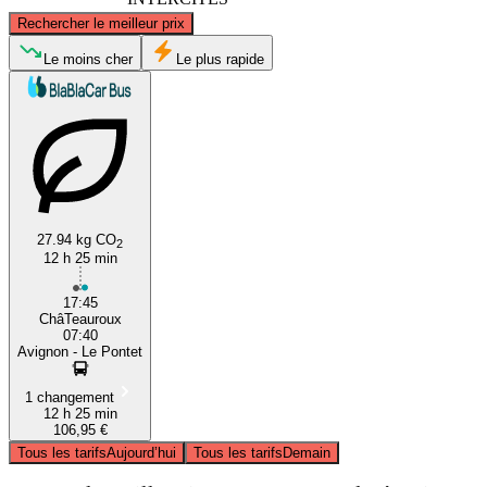
©
CARTO
, ©
OpenStreetMap
contributors
Rechercher le meilleur prix
Châteauroux
Le moins cher
Le plus rapide
27.94 kg CO
2
12 h 25 min
Avignon
17:45
ChâTeauroux
07:40
Avignon - Le Pontet
1 changement
12 h 25 min
106,95 €
Tous les tarifs
Aujourd’hui
Tous les tarifs
Demain