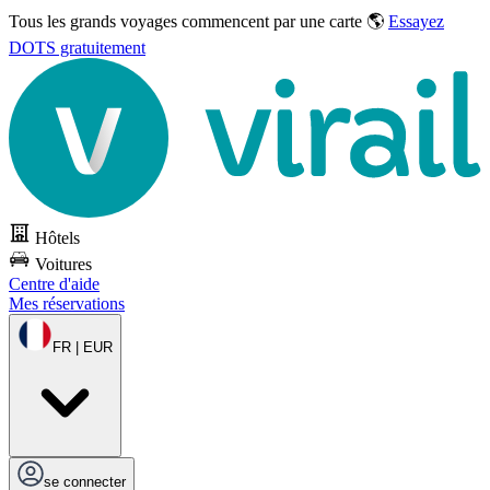
Tous les grands voyages commencent par une carte 🌎
Essayez
DOTS gratuitement
Hôtels
Voitures
Centre d'aide
Mes réservations
FR | EUR
se connecter