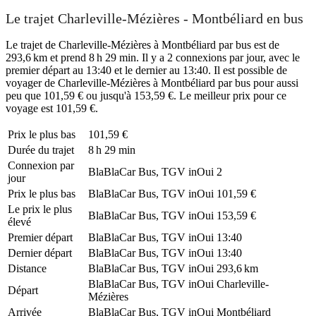
Le trajet Charleville-Mézières - Montbéliard en bus
Le trajet de Charleville-Mézières à Montbéliard par bus est de
293,6 km et prend 8 h 29 min. Il y a 2 connexions par jour, avec le
premier départ au 13:40 et le dernier au 13:40. Il est possible de
voyager de Charleville-Mézières à Montbéliard par bus pour aussi
peu que 101,59 € ou jusqu'à 153,59 €. Le meilleur prix pour ce
voyage est 101,59 €.
Prix ​​le plus bas
101,59 €
Durée du trajet
8 h 29 min
Connexion par
BlaBlaCar Bus, TGV inOui
2
jour
Prix ​​le plus bas
BlaBlaCar Bus, TGV inOui
101,59 €
Le prix le plus
BlaBlaCar Bus, TGV inOui
153,59 €
élevé
Premier départ
BlaBlaCar Bus, TGV inOui
13:40
Dernier départ
BlaBlaCar Bus, TGV inOui
13:40
Distance
BlaBlaCar Bus, TGV inOui
293,6 km
BlaBlaCar Bus, TGV inOui
Charleville-
Départ
Mézières
Arrivée
BlaBlaCar Bus, TGV inOui
Montbéliard