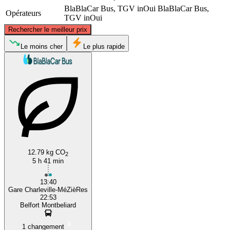
BlaBlaCar Bus, TGV inOui
BlaBlaCar Bus,
Opérateurs
TGV inOui
©
CARTO
, ©
OpenStreetMap
contributors
Rechercher le meilleur prix
Charleville-Mézières
Le moins cher
Le plus rapide
Montbéliard
12.79 kg CO
2
5 h 41 min
13:40
Gare Charleville-MéZièRes
22:53
Belfort Montbeliard
1 changement