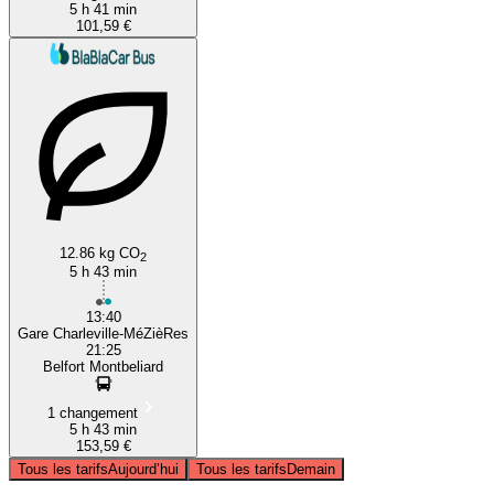
5 h 41 min
101,59 €
12.86 kg CO
2
5 h 43 min
13:40
Gare Charleville-MéZièRes
21:25
Belfort Montbeliard
1 changement
5 h 43 min
153,59 €
Tous les tarifs
Aujourd’hui
Tous les tarifs
Demain