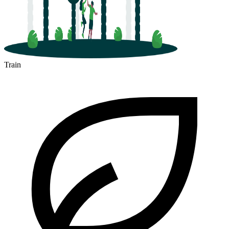
Train