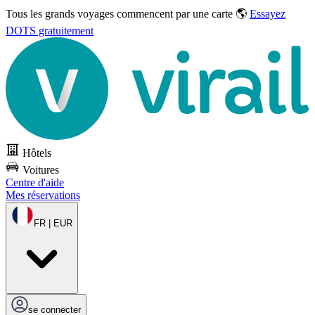
Tous les grands voyages commencent par une carte 🌎
Essayez
DOTS gratuitement
Hôtels
Voitures
Centre d'aide
Mes réservations
FR | EUR
se connecter