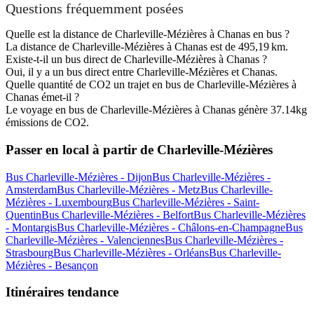
Questions fréquemment posées
Quelle est la distance de Charleville-Mézières à Chanas en bus ?
La distance de Charleville-Mézières à Chanas est de 495,19 km.
Existe-t-il un bus direct de Charleville-Mézières à Chanas ?
Oui, il y a un bus direct entre Charleville-Mézières et Chanas.
Quelle quantité de CO2 un trajet en bus de Charleville-Mézières à
Chanas émet-il ?
Le voyage en bus de Charleville-Mézières à Chanas génère 37.14kg
émissions de CO2.
Passer en local à partir de Charleville-Mézières
Bus Charleville-Mézières - Dijon
Bus Charleville-Mézières -
Amsterdam
Bus Charleville-Mézières - Metz
Bus Charleville-
Mézières - Luxembourg
Bus Charleville-Mézières - Saint-
Quentin
Bus Charleville-Mézières - Belfort
Bus Charleville-Mézières
- Montargis
Bus Charleville-Mézières - Châlons-en-Champagne
Bus
Charleville-Mézières - Valenciennes
Bus Charleville-Mézières -
Strasbourg
Bus Charleville-Mézières - Orléans
Bus Charleville-
Mézières - Besançon
Itinéraires tendance