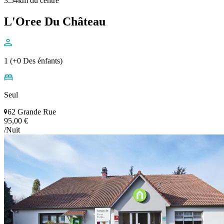
3.54km du centre
L'Oree Du Château
1 (+0 Des énfants)
Seul
62 Grande Rue
95,00 €
/Nuit