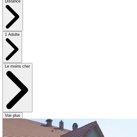
Distance
1 Adulte
Le moins cher
Voir plus