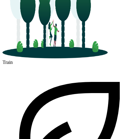
Train