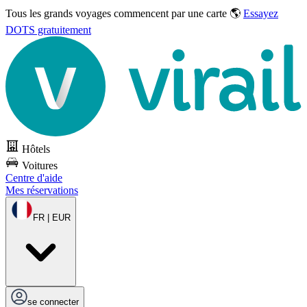
Tous les grands voyages commencent par une carte 🌎
Essayez
DOTS gratuitement
Hôtels
Voitures
Centre d'aide
Mes réservations
FR | EUR
se connecter