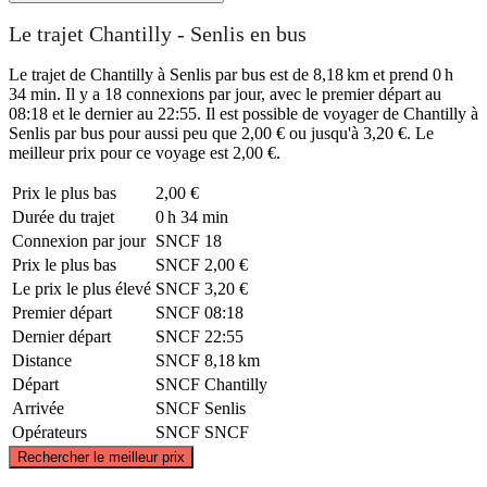
Le trajet Chantilly - Senlis en bus
Le trajet de Chantilly à Senlis par bus est de 8,18 km et prend 0 h
34 min. Il y a 18 connexions par jour, avec le premier départ au
08:18 et le dernier au 22:55. Il est possible de voyager de Chantilly à
Senlis par bus pour aussi peu que 2,00 € ou jusqu'à 3,20 €. Le
meilleur prix pour ce voyage est 2,00 €.
Prix ​​le plus bas
2,00 €
Durée du trajet
0 h 34 min
Connexion par jour
SNCF
18
Prix ​​le plus bas
SNCF
2,00 €
Le prix le plus élevé
SNCF
3,20 €
Premier départ
SNCF
08:18
Dernier départ
SNCF
22:55
Distance
SNCF
8,18 km
Départ
SNCF
Chantilly
Arrivée
SNCF
Senlis
Opérateurs
SNCF
SNCF
©
CARTO
, ©
OpenStreetMap
contributors
Rechercher le meilleur prix