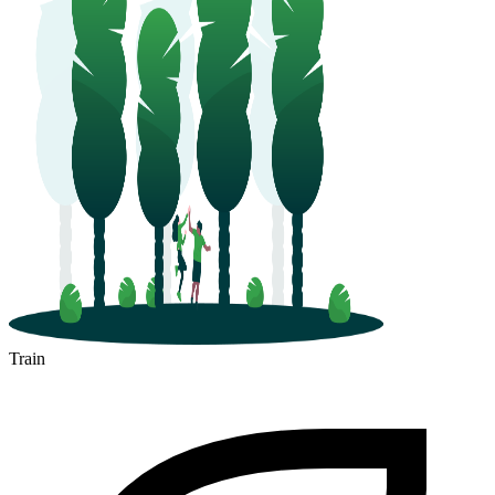
Train