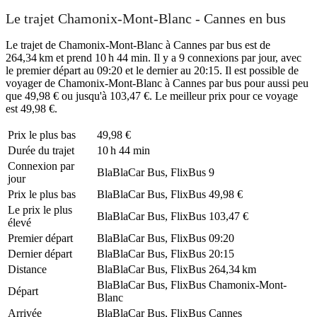
Le trajet Chamonix-Mont-Blanc - Cannes en bus
Le trajet de Chamonix-Mont-Blanc à Cannes par bus est de
264,34 km et prend 10 h 44 min. Il y a 9 connexions par jour, avec
le premier départ au 09:20 et le dernier au 20:15. Il est possible de
voyager de Chamonix-Mont-Blanc à Cannes par bus pour aussi peu
que 49,98 € ou jusqu'à 103,47 €. Le meilleur prix pour ce voyage
est 49,98 €.
Prix ​​le plus bas
49,98 €
Durée du trajet
10 h 44 min
Connexion par
BlaBlaCar Bus, FlixBus
9
jour
Prix ​​le plus bas
BlaBlaCar Bus, FlixBus
49,98 €
Le prix le plus
BlaBlaCar Bus, FlixBus
103,47 €
élevé
Premier départ
BlaBlaCar Bus, FlixBus
09:20
Dernier départ
BlaBlaCar Bus, FlixBus
20:15
Distance
BlaBlaCar Bus, FlixBus
264,34 km
BlaBlaCar Bus, FlixBus
Chamonix-Mont-
Départ
Blanc
Arrivée
BlaBlaCar Bus, FlixBus
Cannes