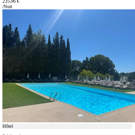
235,96 €
/Nuit
Hôtel