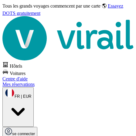
Tous les grands voyages commencent par une carte 🌎
Essayez
DOTS gratuitement
Hôtels
Voitures
Centre d'aide
Mes réservations
FR | EUR
se connecter