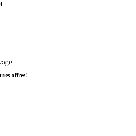
t
oyage
ures offres!