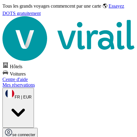
Tous les grands voyages commencent par une carte 🌎
Essayez
DOTS gratuitement
Hôtels
Voitures
Centre d'aide
Mes réservations
FR | EUR
se connecter