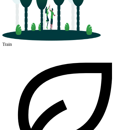
Train