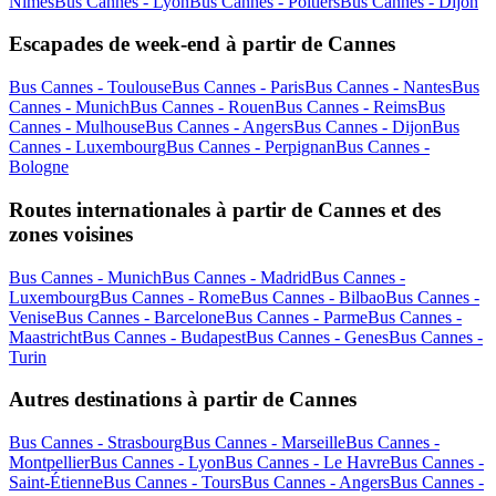
Nîmes
Bus Cannes - Lyon
Bus Cannes - Poitiers
Bus Cannes - Dijon
Escapades de week-end à partir de Cannes
Bus Cannes - Toulouse
Bus Cannes - Paris
Bus Cannes - Nantes
Bus
Cannes - Munich
Bus Cannes - Rouen
Bus Cannes - Reims
Bus
Cannes - Mulhouse
Bus Cannes - Angers
Bus Cannes - Dijon
Bus
Cannes - Luxembourg
Bus Cannes - Perpignan
Bus Cannes -
Bologne
Routes internationales à partir de Cannes et des
zones voisines
Bus Cannes - Munich
Bus Cannes - Madrid
Bus Cannes -
Luxembourg
Bus Cannes - Rome
Bus Cannes - Bilbao
Bus Cannes -
Venise
Bus Cannes - Barcelone
Bus Cannes - Parme
Bus Cannes -
Maastricht
Bus Cannes - Budapest
Bus Cannes - Genes
Bus Cannes -
Turin
Autres destinations à partir de Cannes
Bus Cannes - Strasbourg
Bus Cannes - Marseille
Bus Cannes -
Montpellier
Bus Cannes - Lyon
Bus Cannes - Le Havre
Bus Cannes -
Saint-Étienne
Bus Cannes - Tours
Bus Cannes - Angers
Bus Cannes -