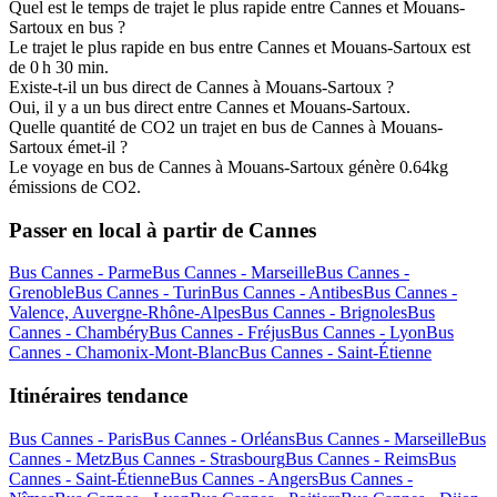
Quel est le temps de trajet le plus rapide entre Cannes et Mouans-
Sartoux en bus ?
Le trajet le plus rapide en bus entre Cannes et Mouans-Sartoux est
de 0 h 30 min.
Existe-t-il un bus direct de Cannes à Mouans-Sartoux ?
Oui, il y a un bus direct entre Cannes et Mouans-Sartoux.
Quelle quantité de CO2 un trajet en bus de Cannes à Mouans-
Sartoux émet-il ?
Le voyage en bus de Cannes à Mouans-Sartoux génère 0.64kg
émissions de CO2.
Passer en local à partir de Cannes
Bus Cannes - Parme
Bus Cannes - Marseille
Bus Cannes -
Grenoble
Bus Cannes - Turin
Bus Cannes - Antibes
Bus Cannes -
Valence, Auvergne-Rhône-Alpes
Bus Cannes - Brignoles
Bus
Cannes - Chambéry
Bus Cannes - Fréjus
Bus Cannes - Lyon
Bus
Cannes - Chamonix-Mont-Blanc
Bus Cannes - Saint-Étienne
Itinéraires tendance
Bus Cannes - Paris
Bus Cannes - Orléans
Bus Cannes - Marseille
Bus
Cannes - Metz
Bus Cannes - Strasbourg
Bus Cannes - Reims
Bus
Cannes - Saint-Étienne
Bus Cannes - Angers
Bus Cannes -