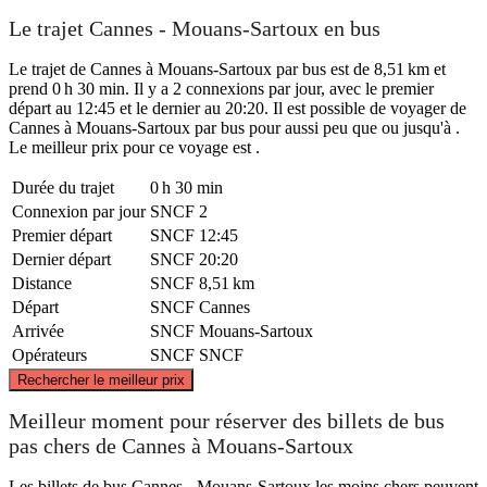
Le trajet Cannes - Mouans-Sartoux en bus
Le trajet de Cannes à Mouans-Sartoux par bus est de 8,51 km et
prend 0 h 30 min. Il y a 2 connexions par jour, avec le premier
départ au 12:45 et le dernier au 20:20. Il est possible de voyager de
Cannes à Mouans-Sartoux par bus pour aussi peu que ou jusqu'à .
Le meilleur prix pour ce voyage est .
Durée du trajet
0 h 30 min
Connexion par jour
SNCF
2
Premier départ
SNCF
12:45
Dernier départ
SNCF
20:20
Distance
SNCF
8,51 km
Départ
SNCF
Cannes
Arrivée
SNCF
Mouans-Sartoux
Opérateurs
SNCF
SNCF
©
CARTO
, ©
OpenStreetMap
contributors
Rechercher le meilleur prix
Mouans-Sartoux
Meilleur moment pour réserver des billets de bus
pas chers de Cannes à Mouans-Sartoux
Les billets de bus Cannes - Mouans-Sartoux les moins chers peuvent