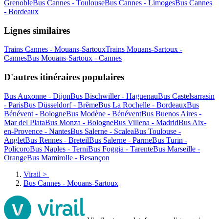
Grenoble
Bus Cannes - Toulouse
Bus Cannes - Limoges
Bus Cannes
- Bordeaux
Lignes similaires
Trains Cannes - Mouans-Sartoux
Trains Mouans-Sartoux -
Cannes
Bus Mouans-Sartoux - Cannes
D'autres itinéraires populaires
Bus Auxonne - Dijon
Bus Bischwiller - Haguenau
Bus Castelsarrasin
- Paris
Bus Düsseldorf - Brême
Bus La Rochelle - Bordeaux
Bus
Bénévent - Bologne
Bus Modène - Bénévent
Bus Buenos Aires -
Mar del Plata
Bus Monza - Bologne
Bus Villena - Madrid
Bus Aix-
en-Provence - Nantes
Bus Salerne - Scalea
Bus Toulouse -
Anglet
Bus Rennes - Breteil
Bus Salerne - Parme
Bus Turin -
Policoro
Bus Naples - Terni
Bus Foggia - Tarente
Bus Marseille -
Orange
Bus Mamirolle - Besançon
Virail
>
Bus Cannes - Mouans-Sartoux