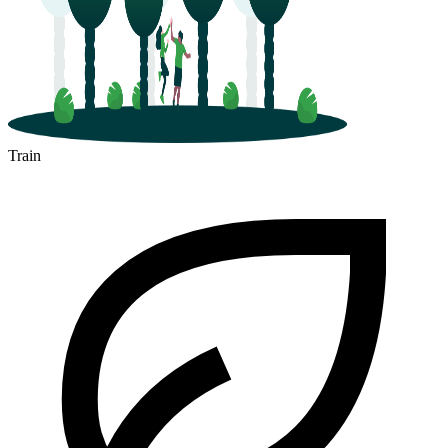
Train