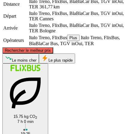
Italo Treno, FlixBus, BlaBlaCar Bus, TGV inOui,
Distance
TER
361,77 km
Italo Treno, FlixBus, BlaBlaCar Bus, TGV inOui,
Départ
TER
Cannes
Italo Treno, FlixBus, BlaBlaCar Bus, TGV inOui,
Arrivée
TER
Bologne
Italo Treno, FlixBus
Italo Treno, FlixBus,
Plus
Opérateurs
BlaBlaCar Bus, TGV inOui, TER
©
CARTO
, ©
OpenStreetMap
contributors
Rechercher le meilleur prix
Le moins cher
Le plus rapide
Bologna
Cannes
15.75 kg CO
2
7 h 0 min
19:25