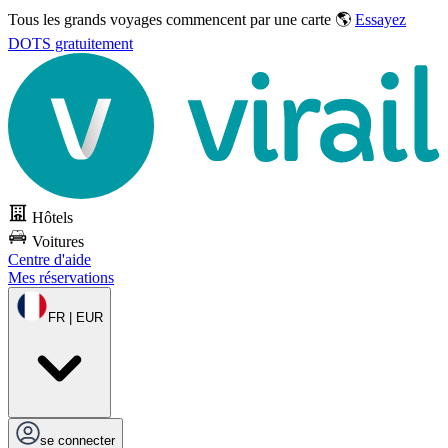
Tous les grands voyages commencent par une carte 🌎
Essayez
DOTS gratuitement
Hôtels
Voitures
Centre d'aide
Mes réservations
FR | EUR
se connecter