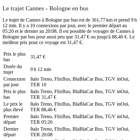
Le trajet Cannes - Bologne en bus
Le trajet de Cannes à Bologne par bus est de 361,77 km et prend 9 h
12 min. Il y a 10 connexions par jour, avec le premier départ au
05:20 et le dernier au 20:08. Il est possible de voyager de Cannes à
Bologne par bus pour aussi peu que 31,47 € ou jusqu'à 88,46 €. Le
meilleur prix pour ce voyage est 31,47 €.
Prix ​​le plus
31,47 €
bas
Durée du
9 h 12 min
trajet
Connexion
Italo Treno, FlixBus, BlaBlaCar Bus, TGV inOui,
par jour
TER
10
Prix ​​le plus
Italo Treno, FlixBus, BlaBlaCar Bus, TGV inOui,
bas
TER
31,47 €
Le prix le
Italo Treno, FlixBus, BlaBlaCar Bus, TGV inOui,
plus élevé
TER
88,46 €
Premier
Italo Treno, FlixBus, BlaBlaCar Bus, TGV inOui,
départ
TER
05:20
Dernier
Italo Treno, FlixBus, BlaBlaCar Bus, TGV inOui,
départ
TER
20:08