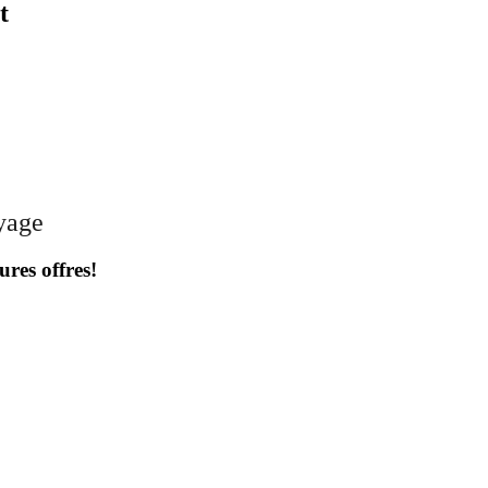
t
oyage
ures offres!