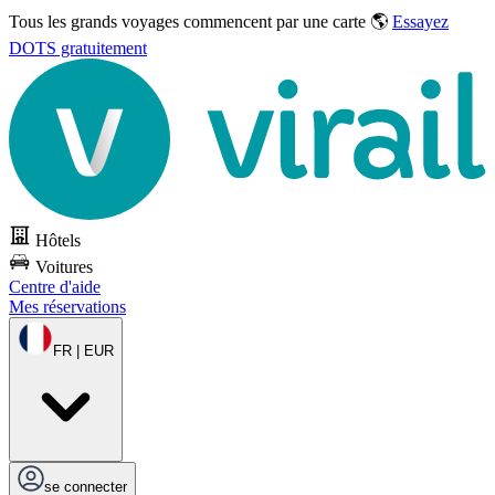
Tous les grands voyages commencent par une carte 🌎
Essayez
DOTS gratuitement
Hôtels
Voitures
Centre d'aide
Mes réservations
FR | EUR
se connecter