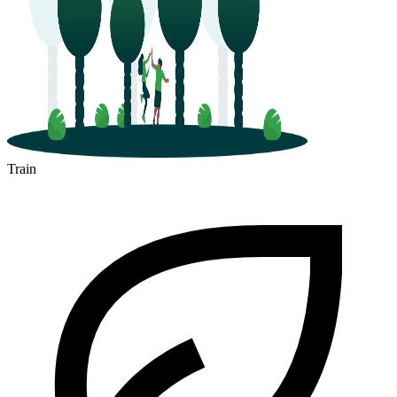
Train