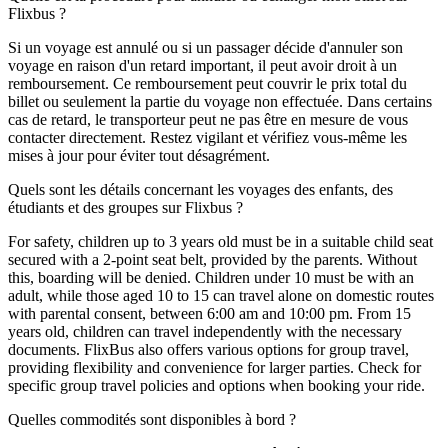
Flixbus ?
Si un voyage est annulé ou si un passager décide d'annuler son
voyage en raison d'un retard important, il peut avoir droit à un
remboursement. Ce remboursement peut couvrir le prix total du
billet ou seulement la partie du voyage non effectuée. Dans certains
cas de retard, le transporteur peut ne pas être en mesure de vous
contacter directement. Restez vigilant et vérifiez vous-même les
mises à jour pour éviter tout désagrément.
Quels sont les détails concernant les voyages des enfants, des
étudiants et des groupes sur Flixbus ?
For safety, children up to 3 years old must be in a suitable child seat
secured with a 2-point seat belt, provided by the parents. Without
this, boarding will be denied. Children under 10 must be with an
adult, while those aged 10 to 15 can travel alone on domestic routes
with parental consent, between 6:00 am and 10:00 pm. From 15
years old, children can travel independently with the necessary
documents. FlixBus also offers various options for group travel,
providing flexibility and convenience for larger parties. Check for
specific group travel policies and options when booking your ride.
Quelles commodités sont disponibles à bord ?