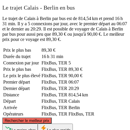
Le trajet Calais - Berlin en bus
Le trajet de Calais à Berlin par bus est de 814,54 km et prend 16 h
31 min. Il y a 5 connexions par jour, avec le premier départ au 06:07
et le dernier au 20:29. Il est possible de voyager de Calais à Berlin
par bus pour aussi peu que 89,30 € ou jusqu'à 90,00 €. Le meilleur
prix pour ce voyage est 89,30 €.
Prix ​​le plus bas
89,30 €
Durée du trajet
16 h 31 min
Connexion par jour
FlixBus, TER
5
Prix ​​le plus bas
FlixBus, TER
89,30 €
Le prix le plus élevé
FlixBus, TER
90,00 €
Premier départ
FlixBus, TER
06:07
Dernier départ
FlixBus, TER
20:29
Distance
FlixBus, TER
814,54 km
Départ
FlixBus, TER
Calais
Arrivée
FlixBus, TER
Berlin
Opérateurs
FlixBus, TER
FlixBus, TER
©
CARTO
, ©
OpenStreetMap
contributors
Rechercher le meilleur prix