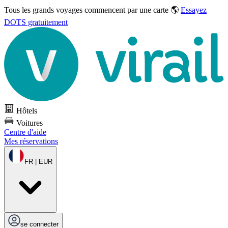
Tous les grands voyages commencent par une carte 🌎
Essayez
DOTS gratuitement
Hôtels
Voitures
Centre d'aide
Mes réservations
FR | EUR
se connecter