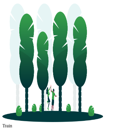
Train