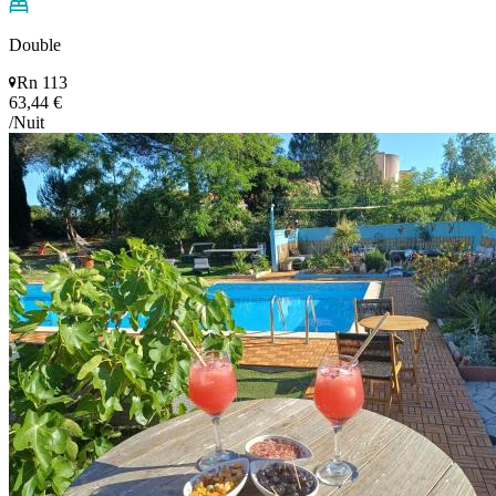
Double
Rn 113
63,44 €
/Nuit