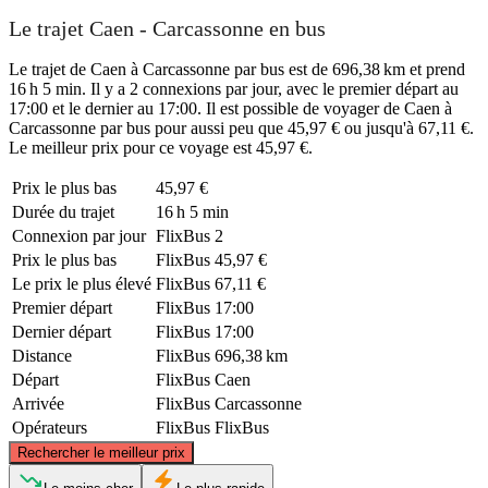
Le trajet Caen - Carcassonne en bus
Le trajet de Caen à Carcassonne par bus est de 696,38 km et prend
16 h 5 min. Il y a 2 connexions par jour, avec le premier départ au
17:00 et le dernier au 17:00. Il est possible de voyager de Caen à
Carcassonne par bus pour aussi peu que 45,97 € ou jusqu'à 67,11 €.
Le meilleur prix pour ce voyage est 45,97 €.
Prix ​​le plus bas
45,97 €
Durée du trajet
16 h 5 min
Connexion par jour
FlixBus
2
Prix ​​le plus bas
FlixBus
45,97 €
Le prix le plus élevé
FlixBus
67,11 €
Premier départ
FlixBus
17:00
Dernier départ
FlixBus
17:00
Distance
FlixBus
696,38 km
Départ
FlixBus
Caen
Arrivée
FlixBus
Carcassonne
Opérateurs
FlixBus
FlixBus
©
CARTO
, ©
OpenStreetMap
contributors
Rechercher le meilleur prix
Caen