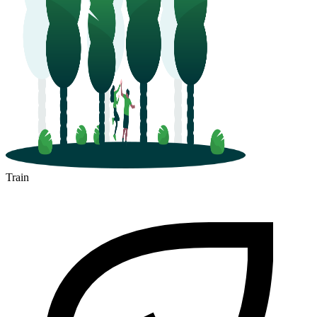
Train