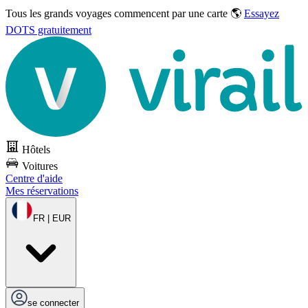
Tous les grands voyages commencent par une carte 🌎
Essayez
DOTS gratuitement
Hôtels
Voitures
Centre d'aide
Mes réservations
FR | EUR
se connecter