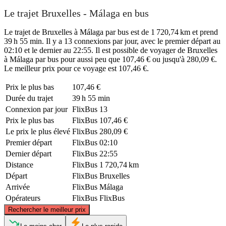
Le trajet Bruxelles - Málaga en bus
Le trajet de Bruxelles à Málaga par bus est de 1 720,74 km et prend
39 h 55 min. Il y a 13 connexions par jour, avec le premier départ au
02:10 et le dernier au 22:55. Il est possible de voyager de Bruxelles
à Málaga par bus pour aussi peu que 107,46 € ou jusqu'à 280,09 €.
Le meilleur prix pour ce voyage est 107,46 €.
Prix ​​le plus bas
107,46 €
Durée du trajet
39 h 55 min
Connexion par jour
FlixBus
13
Prix ​​le plus bas
FlixBus
107,46 €
Le prix le plus élevé
FlixBus
280,09 €
Premier départ
FlixBus
02:10
Dernier départ
FlixBus
22:55
Distance
FlixBus
1 720,74 km
Départ
FlixBus
Bruxelles
Arrivée
FlixBus
Málaga
Opérateurs
FlixBus
FlixBus
©
CARTO
, ©
OpenStreetMap
contributors
Rechercher le meilleur prix
Brussels