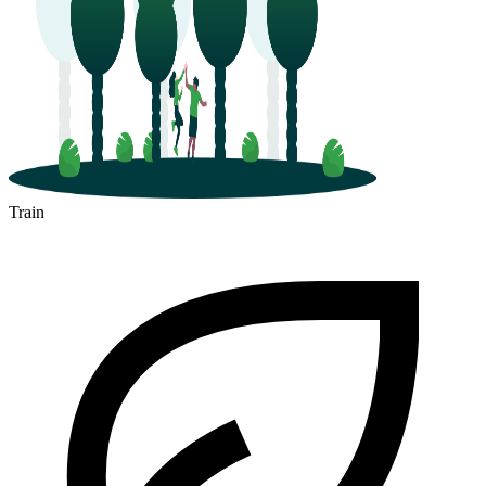
Train