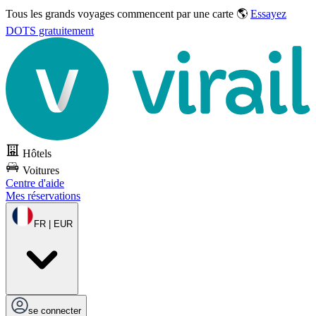
Tous les grands voyages commencent par une carte 🌎
Essayez
DOTS gratuitement
Hôtels
Voitures
Centre d'aide
Mes réservations
FR | EUR
se connecter