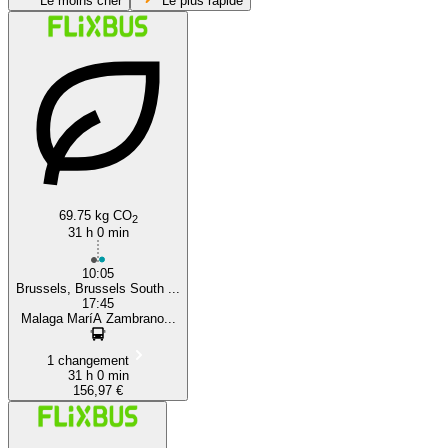
Le moins cher
Le plus rapide
Málaga
69.75 kg CO
2
31 h 0 min
10:05
Brussels, Brussels South ...
17:45
Malaga MaríA Zambrano...
1 changement
31 h 0 min
156,97 €