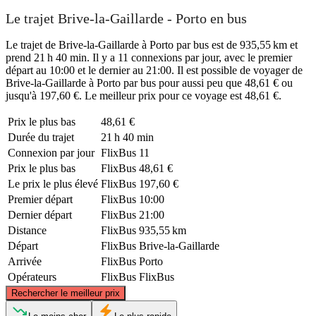
Le trajet Brive-la-Gaillarde - Porto en bus
Le trajet de Brive-la-Gaillarde à Porto par bus est de 935,55 km et
prend 21 h 40 min. Il y a 11 connexions par jour, avec le premier
départ au 10:00 et le dernier au 21:00. Il est possible de voyager de
Brive-la-Gaillarde à Porto par bus pour aussi peu que 48,61 € ou
jusqu'à 197,60 €. Le meilleur prix pour ce voyage est 48,61 €.
Prix ​​le plus bas
48,61 €
Durée du trajet
21 h 40 min
Connexion par jour
FlixBus
11
Prix ​​le plus bas
FlixBus
48,61 €
Le prix le plus élevé
FlixBus
197,60 €
Premier départ
FlixBus
10:00
Dernier départ
FlixBus
21:00
Distance
FlixBus
935,55 km
Départ
FlixBus
Brive-la-Gaillarde
Arrivée
FlixBus
Porto
Opérateurs
FlixBus
FlixBus
©
CARTO
, ©
OpenStreetMap
contributors
Rechercher le meilleur prix