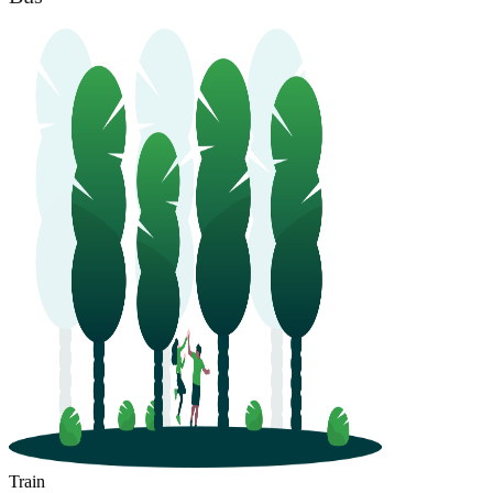
Train