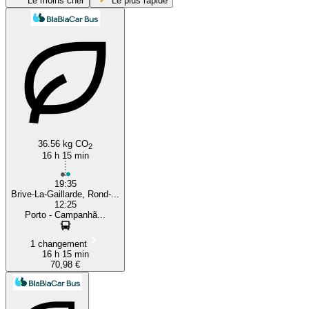
Le moins cher
Le plus rapide
Brive-la-Gaillarde
Porto
36.56 kg CO
2
16 h 15 min
19:35
Brive-La-Gaillarde, Rond-...
12:25
Porto - Campanhã...
1 changement
16 h 15 min
70,98 €