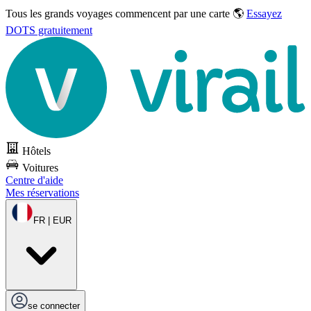
Tous les grands voyages commencent par une carte 🌎
Essayez
DOTS gratuitement
Hôtels
Voitures
Centre d'aide
Mes réservations
FR | EUR
se connecter